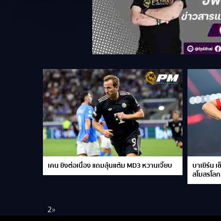
เคน ยิงต่อเนื่อง แถมลุ้นแต้ม MD3 หวานเจี๊ยบ
บาเยิร์น เ
สโมสรโลก
1
2
»