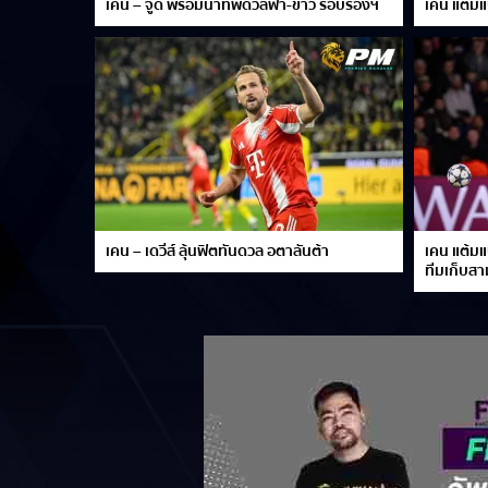
เคน – จู๊ด พร้อมนำทัพดวลฟ้า-ขาว รอบรองฯ
เคน แต้มแบ
เคน – เดวีส์ ลุ้นฟิตทันดวล อตาลันต้า
เคน แต้ม
ทีมเก็บสา