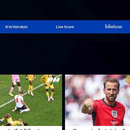
ตารางคะแนน
Live Score
ไฮไลท์บอล