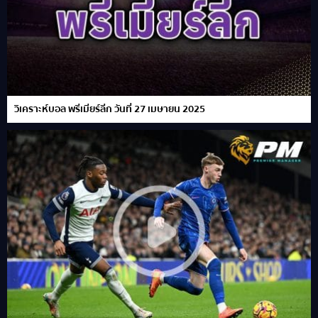
วิเคราะห์บอล พรีเมียร์ลีก วันที่ 27 เมษายน 2025