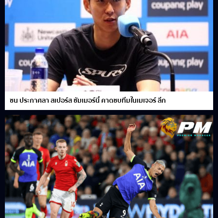
ซน ประกาศลา สเปอร์ส ซัมเมอร์นี้ คาดซบทีมในเมเจอร์ ลีก