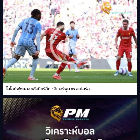
ไฮไลท์ฟุตบอล พรีเมียร์ลีก : ลิเวอร์พูล vs สเปอร์ส