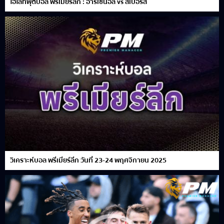
ไฮไลท์ฟุตบอล พรีเมียร์ลีก : อาร์เซน่อล vs สเปอร์ส
วิเคราะห์บอล พรีเมียร์ลีก วันที่ 23-24 พฤศจิกายน 2025