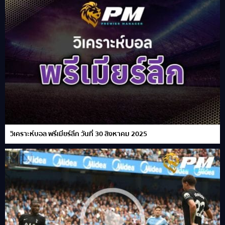
วิเคราะห์บอล พรีเมียร์ลีก วันที่ 30 สิงหาคม 2025