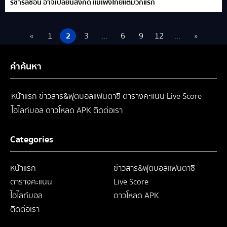
ริชาร์ลิซอน อาจเปลี่ยนสังกัด แม้เพิ่งโกยแต้มวีกแรก
«
1
2
3
...
6
9
12
...
»
คำค้นหา
หน้าแรก
ข่าวสาร&ฟุตบอลแฟนตาซี
ตารางคะแนน
Live Score
ไฮไลท์บอล
ดาวโหลด APK
ติดต่อเรา
Categories
หน้าแรก
ข่าวสาร&ฟุตบอลแฟนตาซี
ตารางคะแนน
Live Score
ไฮไลท์บอล
ดาวโหลด APK
ติดต่อเรา