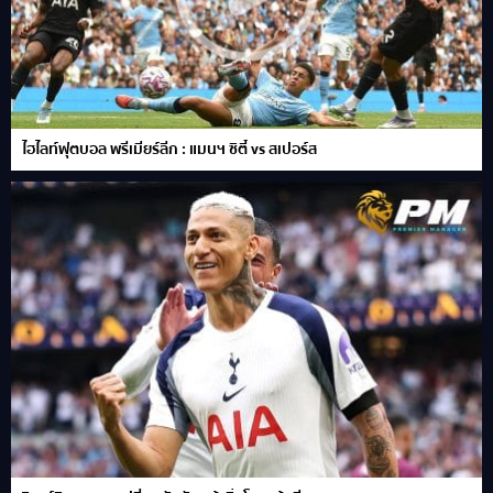
ไฮไลท์ฟุตบอล พรีเมียร์ลีก : แมนฯ ซิตี้ vs สเปอร์ส