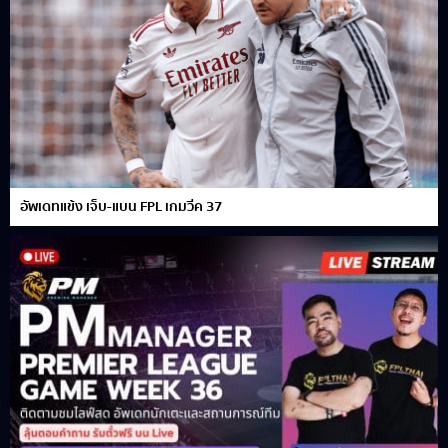
อัพเดทแข้ง เจ็บ-แบน FPL เกมวีค 37