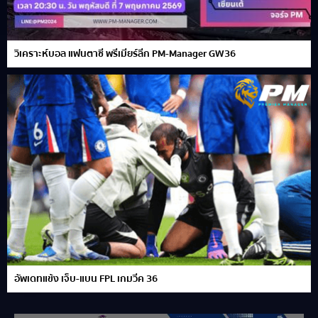
วิเคราะห์บอล แฟนตาซี พรีเมียร์ลีก PM-Manager GW36
อัพเดทแข้ง เจ็บ-แบน FPL เกมวีค 36