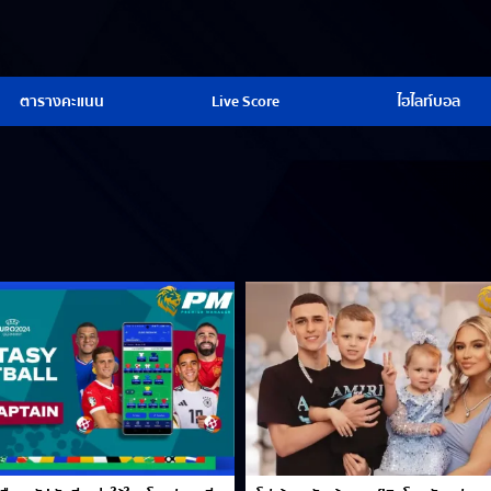
ตารางคะแนน
Live Score
ไฮไลท์บอล