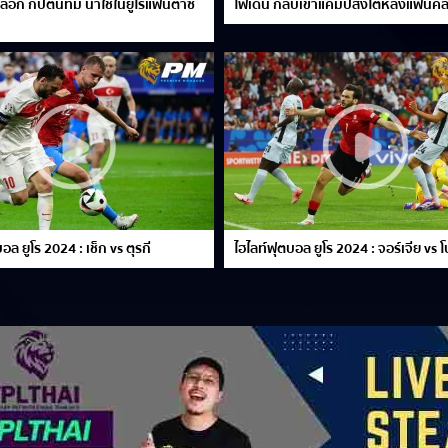
เลือก กัปตันทีม น่าใช้ในยูโรแฟนตาซี
โฟเด้น กลับเข้าแคมป์สิงโตหลังแฟนค
อล ยูโร 2024 : เช็ก vs ตุรกี
ไฮไลท์ฟุตบอล ยูโร 2024 : จอร์เจีย vs 