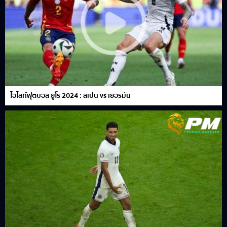
ไฮไลท์ฟุตบอล ยูโร 2024 : สเปน vs เยอรมัน