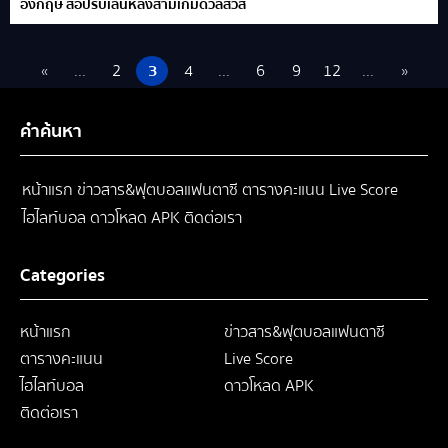
อังกฤษ ส่อปรับเล่นหลังสามเกมดวลสวิส
«
...
2
3
4
...
6
9
12
...
»
คำค้นหา
หน้าแรก
ข่าวสาร&ฟุตบอลแฟนตาซี
ตารางคะแนน
Live Score
ไฮไลท์บอล
ดาวโหลด APK
ติดต่อเรา
Categories
หน้าแรก
ข่าวสาร&ฟุตบอลแฟนตาซี
ตารางคะแนน
Live Score
ไฮไลท์บอล
ดาวโหลด APK
ติดต่อเรา