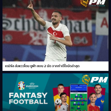
เดมิรัล ส่อแววโดน ยูฟ่า แบน 2 นัด จากท่าดีใจนัดล่าสุด