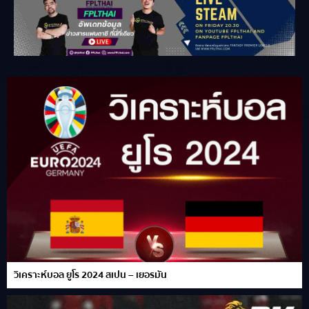
วิเคราะห์บอล ยูโร 2024 สเปน – เยอรมัน