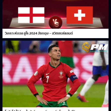
วิเคราะห์บอล ยูโร 2024 อังกฤษ – สวิตเซอร์แลนด์