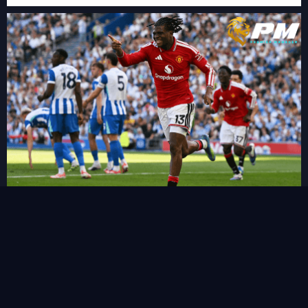
FPL เผย 11 แข้งเปลี่ยนตำแหน่งใหม่ในซีซั่นนี้