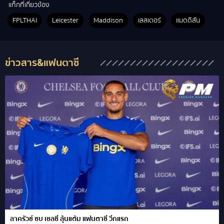
แท็กที่เกี่ยวข้อง
FPLTHAI
Leicester
Maddison
เลสเตอร์
แมดดิสัน
ข่าวสาร&แฟนตาซี
ลาครัวซ์ ซบ เชลซี ลุ้นแต้ม แฟนตาซี วีกแรก