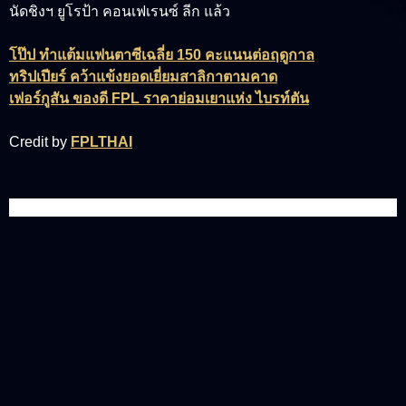
นัดชิงฯ ยูโรป้า คอนเฟเรนซ์ ลีก แล้ว
โป๊ป ทำแต้มแฟนตาซีเฉลี่ย 150 คะแนนต่อฤดูกาล
ทริปเปียร์ คว้าแข้งยอดเยี่ยมสาลิกาตามคาด
เฟอร์กูสัน ของดี FPL ราคาย่อมเยาแห่ง ไบรท์ตัน
Credit by
FPLTHAI