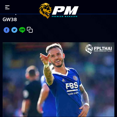
ทำไมกุนซือ FPL ต้องลุ้น แมดดิสัน เค้นฟอร์มเก่งใน
GW38