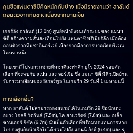
กุนซือแฟนตาซีมีคิดหนักกันบ้าง เมื่อมีรายงานว่า ฮาลันด์
ถอนตัวจากทีมชาติเนื่องจากบาดเจ็บ
เออร์ลิง ฮาลันด์ (12.0m)
ศูนย์หน้ายิงจนเท้าระบมของ แมนฯ
ซิตี้ สร้างความสั่นสะเทือนไปยัง แฟนตาซี พรีเมียร์ลีก เมื่อต้อง
ถอนตัวจากทีมชาตินอร์เวย์ เนื่องจากมีอาการบาดเจ็บบริเวณ
โคนขาหนีบ
โดยเขามีโปรแกรมช่วยทีมชาติลงทำศึก ยูโร 2024 รอบคัด
เลือก ที่จะพบกับ สเปน และ จอร์เจีย ซึ่ง แมนฯ ซิตี้ มีคิวเปิดบ้าน
รับการมาเยือนของ ลิเวอร์พูล ในเกมวีก 29 วันที่ 1 เมษายนนี้
ทางเลือกอื่น?
หาก ฮาลันด์ ไม่สามารถลงสนามได้ในเกมวีก 29 ชื่อนักเตะ
อย่าง โอลลี วัตกินส์ (7.5m), ไค ฮาแวร์ตซ์ (7.6m) และ อเล็ก
ซานเดอร์ อิซัค (6.7m) นับเป็นตัวเลือกที่พร้อมทดแทนการหาย
ไปของศูนย์หน้าเรือใบได้ รวมไปถึง แดนนี อิงส์ (6.4m) และ ฆู