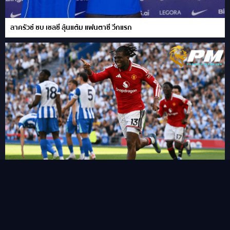
ลาครัวซ์ ซบ เชลซี ลุ้นแต้ม แฟนตาซี วีกแรก
FPL เผย 11 แข้งเปลี่ยนตำแหน่งใหม่ในซีซั่นนี้