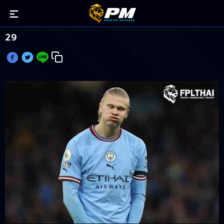
งานเข้า! ฮาลันด์ ถอนทีมชาติ ส่อชวดตะบันหงส์แดงวีก
29