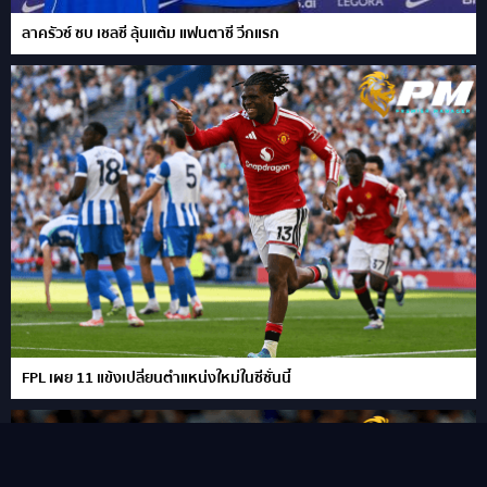
ลาครัวซ์ ซบ เชลซี ลุ้นแต้ม แฟนตาซี วีกแรก
FPL เผย 11 แข้งเปลี่ยนตำแหน่งใหม่ในซีซั่นนี้