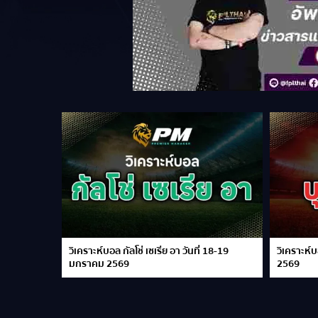
วิเคราะห์บอล กัลโช่ เซเรีย อา วันที่ 18-19
วิเคราะห์
มกราคม 2569
2569