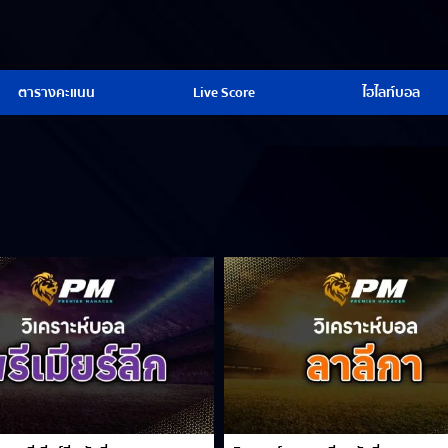
ตารางคะแนน
Live Score
ไฮไลท์บอล