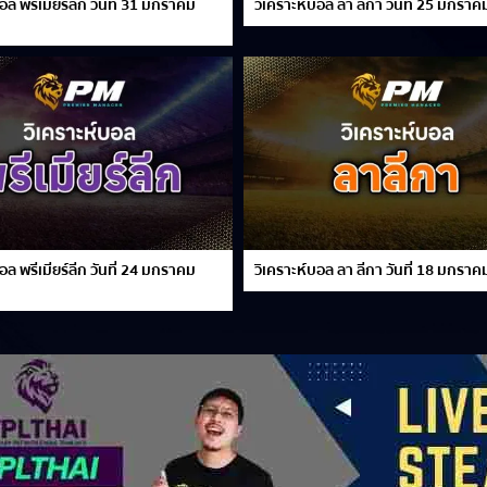
อล พรีเมียร์ลีก วันที่ 31 มกราคม
วิเคราะห์บอล ลา ลีกา วันที่ 25 มกรา
อล พรีเมียร์ลีก วันที่ 24 มกราคม
วิเคราะห์บอล ลา ลีกา วันที่ 18 มกรา