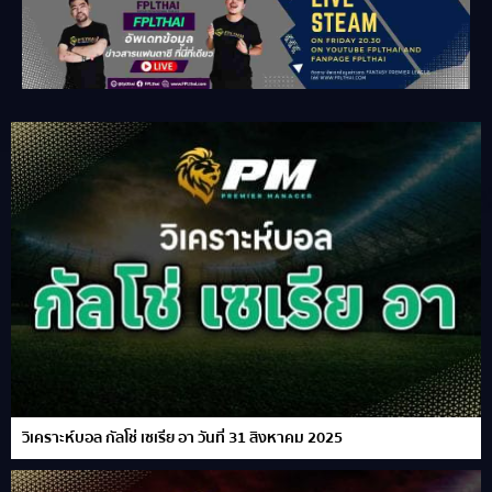
วิเคราะห์บอล กัลโช่ เซเรีย อา วันที่ 31 สิงหาคม 2025