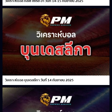
วิเคราะห์บอล กัลโช่ เซเรีย อา วันที่ 14-15 กันยายน 2025
วิเคราะห์บอล บุนเดสลีกา วันที่ 14 กันยายน 2025