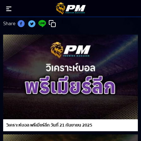
วิเคราะห์บอล
Share
วิเคราะห์บอล พรีเมียร์ลีก วันที่ 21 กันยายน 2025