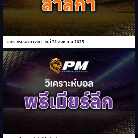
วิเคราะห์บอล ลา ลีกา วันที่ 31 สิงหาคม 2025