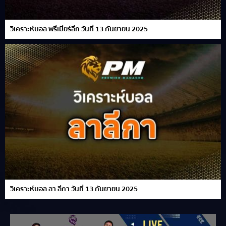
วิเคราะห์บอล พรีเมียร์ลีก วันที่ 13 กันยายน 2025
วิเคราะห์บอล ลา ลีกา วันที่ 13 กันยายน 2025