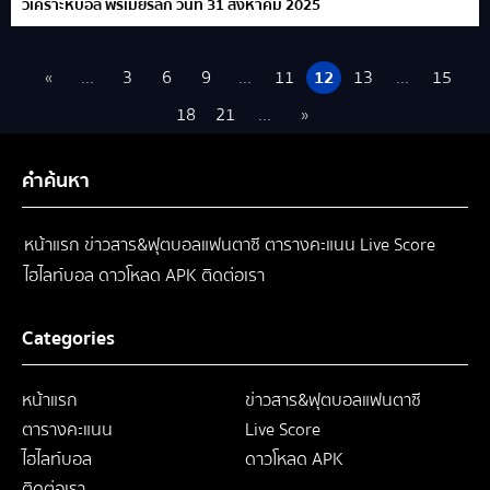
วิเคราะห์บอล พรีเมียร์ลีก วันที่ 31 สิงหาคม 2025
«
...
3
6
9
...
11
12
13
...
15
18
21
...
»
คำค้นหา
หน้าแรก
ข่าวสาร&ฟุตบอลแฟนตาซี
ตารางคะแนน
Live Score
ไฮไลท์บอล
ดาวโหลด APK
ติดต่อเรา
Categories
หน้าแรก
ข่าวสาร&ฟุตบอลแฟนตาซี
ตารางคะแนน
Live Score
ไฮไลท์บอล
ดาวโหลด APK
ติดต่อเรา