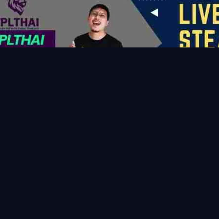
ิตี้
ไฮไลท์ฟุตบอล