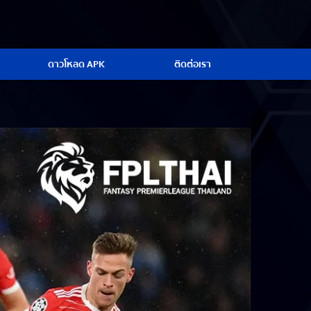
ดาวโหลด APK
ติดต่อเรา