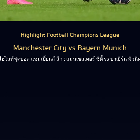
Highlight Football Champions League
Manchester City vs Bayern Munich
ไฮไลท์ฟุตบอล แชมเปี้ยนส์ ลีก : แมนเชสเตอร์ ซิตี้ vs บาเยิร์น มิวนิ