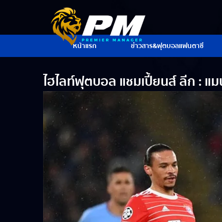
หน้าแรก
ข่าวสาร&ฟุตบอลแฟนตาซี
ไฮไลท์ฟุตบอล แชมเปี้ยนส์ ลีก : แมนฯ