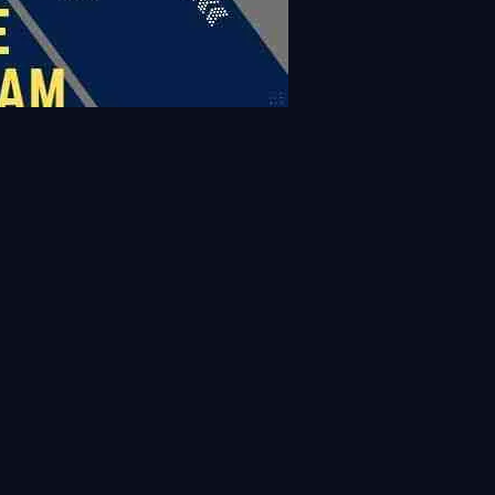
View all