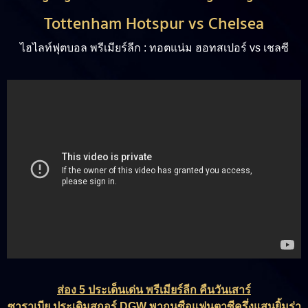
Tottenham Hotspur vs Chelsea
ไฮไลท์ฟุตบอล พรีเมียร์ลีก : ทอตแน่ม ฮอทสเปอร์ vs เชลซี
ส่อง 5 ประเด็นเด่น พรีเมียร์ลีก คืนวันเสาร์
ซาราเบีย ประเดิมสกอร์ DGW พากุนซือแฟนตาซีครึ่งแสนยิ้มร่า