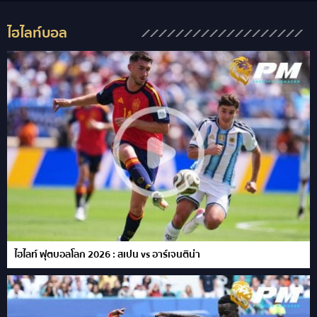
ไฮไลท์บอล
ไฮไลท์ ฟุตบอลโลก 2026 : สเปน vs อาร์เจนติน่า