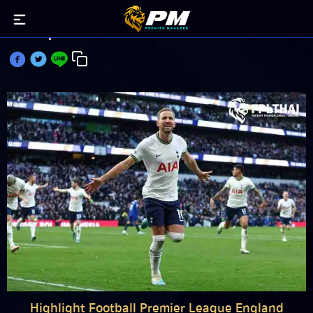
ไฮไลท์ฟุตบอล พรีเมียร์ลีก : สเปอร์ส vs เชลซี
Highlight Football Premier League England