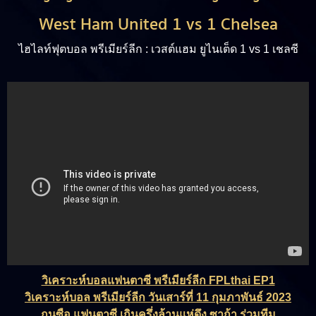
West Ham United 1 vs 1 Chelsea
ไฮไลท์ฟุตบอล พรีเมียร์ลีก : เวสต์แฮม ยูไนเต็ด 1 vs 1 เชลซี
วิเคราะห์บอลแฟนตาซี พรีเมียร์ลีก FPLthai EP1
วิเคราะห์บอล พรีเมียร์ลีก วันเสาร์ที่ 11 กุมภาพันธ์ 2023
กุนซือ แฟนตาซี เกินครึ่งล้านแห่ดึง ซาก้า ร่วมทีม