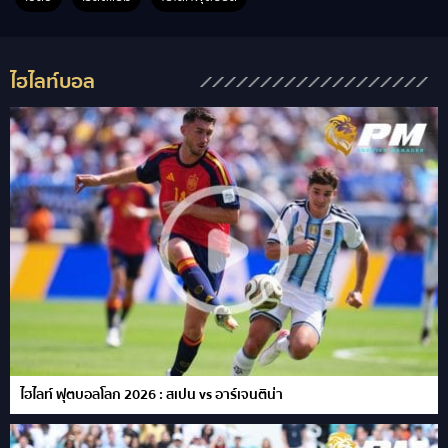
ไฮไลท์บอล
ไฮไลท์ ฟุตบอลโลก 2026 : สเปน vs อาร์เจนติน่า