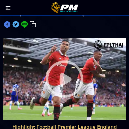
ไฮไลท์ฟุตบอล พรีเมียร์ลีก : แมนฯ ยูไนเต็ด vs เชลซี
Highlight Football Premier League England