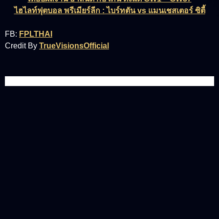
ไฮไลท์ฟุตบอล พรีเมียร์ลีก : ไบร์ทตัน vs แมนเชสเตอร์ ซิตี้
FB:
FPLTHAI
Credit By
TrueVisionsOfficial