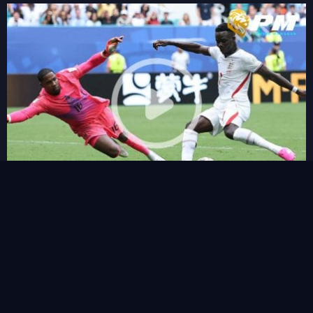
ไฮไลท์ ฟุตบอลโลก 2026 : ฝรั่งเศส vs อังกฤษ