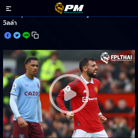
ไฮไลท์ฟุตบอล พรีเมียร์ลีก : แมนฯยูไนเต็ด vs แอสตัน
วิลล่า