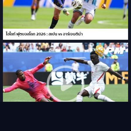
ไฮไลท์ ฟุตบอลโลก 2026 : สเปน vs อาร์เจนติน่า
ไฮไลท์ ฟุตบอลโลก 2026 : ฝรั่งเศส vs อังกฤษ