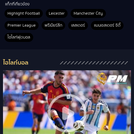
แท็กที่เกี่ยวข้อง
Highlight Football
Leicester
Manchester City
Premier League
พรีเมียร์ลีก
เลสเตอร์
แมนเชสเตอร์ ซิตี้
ไฮไลท์ฟุตบอล
ไฮไลท์บอล