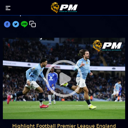
ไฮไลท์ฟุตบอล พรีเมียร์ลีก : แมนฯ ซิตี้ vs เลสเตอร์
Highlight Football Premier League England