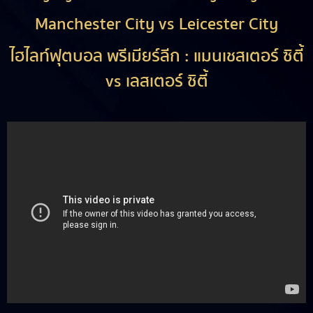
Manchester City vs Leicester City
ไฮไลท์ฟุตบอล พรีเมียร์ลีก : แมนเชสเตอร์ ซิตี้
vs เลสเตอร์ ซิตี้