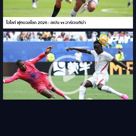
ไฮไลท์ ฟุตบอลโลก 2026 : สเปน vs อาร์เจนติน่า
ไฮไลท์ ฟุตบอลโลก 2026 : ฝรั่งเศส vs อังกฤษ