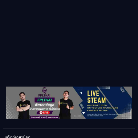
แท็กที่เกี่ยวข้อง