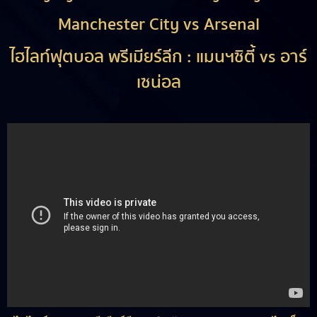
Manchester City vs Arsenal
ไฮไลท์ฟุตบอล พรีเมียร์ลีก : แมนฯซิตี้ vs อาร์
เซน่อล