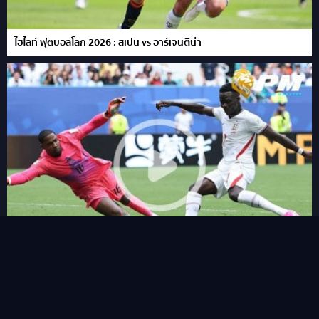
ไฮไลท์ ฟุตบอลโลก 2026 : สเปน vs อาร์เจนติน่า
ไฮไลท์ ฟุตบอลโลก 2026 : ฝรั่งเศส vs อังกฤษ