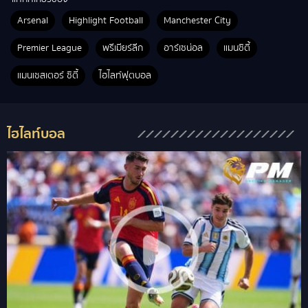
Arsenal
Highlight Football
Manchester City
Premier League
พรีเมียร์ลีก
อาร์เซน่อล
แมนซิตี้
แมนเชสเตอร์ ซิตี้
ไฮไลท์ฟุตบอล
ไฮไลท์บอล