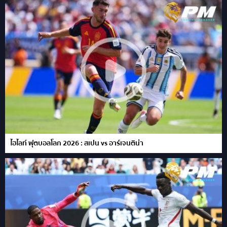
ไฮไลท์ ฟุตบอลโลก 2026 : สเปน vs อาร์เจนติน่า