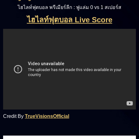
ไฮไลท์ฟุตบอล พรีเมียร์ลีก : ฟูแล่ม 0 vs 1 สเปอร์ส
ไฮไลท์ฟุตบอล Live Score
Credit By
TrueVisionsOfficial