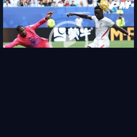
ไฮไลท์ ฟุตบอลโลก 2026 : ฝรั่งเศส vs อังกฤษ