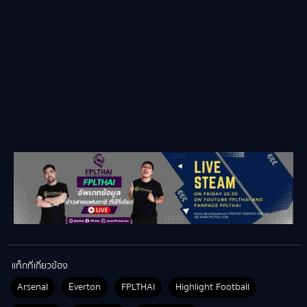
แท็กที่เกี่ยวข้อง
Arsenal
Everton
FPLTHAI
Highlight Football