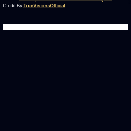
Credit By
TrueVisionsOfficial