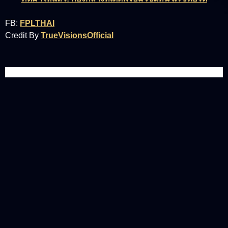
FB:
FPLTHAI
Credit By
TrueVisionsOfficial