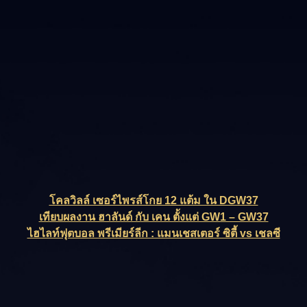
โคลวิลล์ เซอร์ไพรส์โกย 12 แต้ม ใน DGW37
เทียบผลงาน ฮาลันด์ กับ เคน ตั้งแต่ GW1 – GW37
ไฮไลท์ฟุตบอล พรีเมียร์ลีก : แมนเชสเตอร์ ซิตี้ vs เชลซี