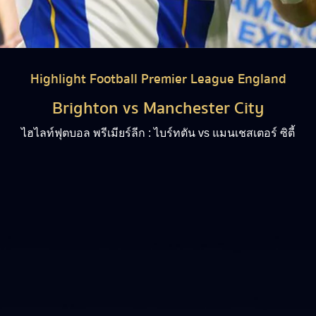
Highlight Football Premier League England
Brighton vs Manchester City
ไฮไลท์ฟุตบอล พรีเมียร์ลีก : ไบร์ทตัน vs แมนเชสเตอร์ ซิตี้