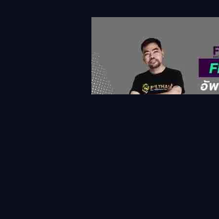
แท็กที่เกี่ยวข้อง
Brighton
Highlight Football
Manchester City