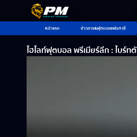
หน้าแรก
ข่าวสาร&ฟุตบอลแฟนตาซี
ไฮไลท์ฟุตบอล พรีเมียร์ลีก : ไบร์ทตั