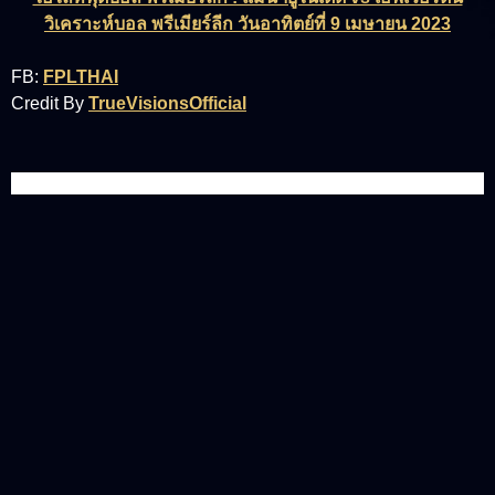
วิเคราะห์บอล พรีเมียร์ลีก วันอาทิตย์ที่ 9 เมษายน 2023
FB:
FPLTHAI
Credit By
TrueVisionsOfficial