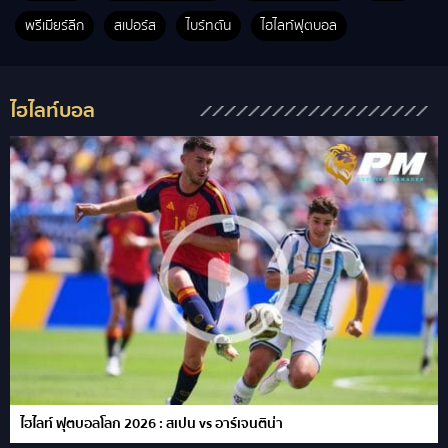
พรีเมียร์ลีก
สเปอร์ส
ไบร์ทตัน
ไฮไลท์ฟุตบอล
ไฮไลท์บอล
ไฮไลท์ ฟุตบอลโลก 2026 : สเปน vs อาร์เจนติน่า