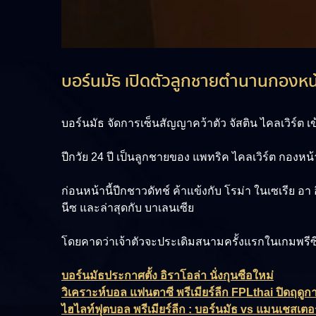
บอร์นมัธ เปิดตัวลูกชายตำนานกองหน
บอร์นมัธ จัดการเซ็นสัญญาคว้าตัว จัสติน ไคลเวิร์
ปีกวัย 24 ปี เป็นลูกชายของ แพทริค ไคลเวิร์ต กองหน
ก่อนหน้านี้ปีกชาวดัทช์ ค้าแข้งกับ โรม่า ในเซเรีย อา 
นีซ และล่าสุดกับ บาเลนเซีย
โดยคาดว่าเจ้าตัวจะประเดิมสนามครั้งแรกในเกมพรีซีซ
บอร์นมัธประกาศตั้ง อิราโอล่า นั่งกุนซือใหม่
วิเคราะห์บอล แฟนตาซี พรีเมียร์ลีก FPLthai ปิดฤดู
ไฮไลท์ฟุตบอล พรีเมียร์ลีก : บอร์นมัธ vs แมนเชสเตอร