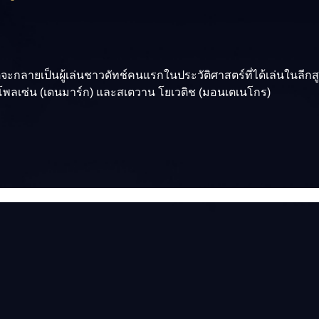
จะกลายเป็นผู้เล่นชาวดัทช์คนแรกในประวัติศาสตร์ที่ได้เล่นในลีกสูงสุ
น โพลเซ่น (เดนมาร์ก) และสเตวาน โยเวติช (มอนเตเนโกร)