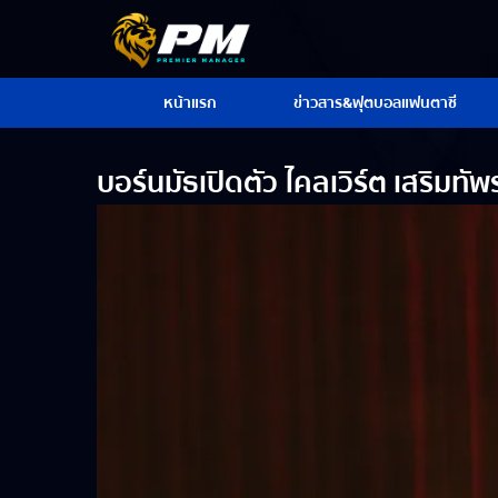
หน้าแรก
ข่าวสาร&ฟุตบอลแฟนตาซี
บอร์นมัธเปิดตัว ไคลเวิร์ต เสริมท