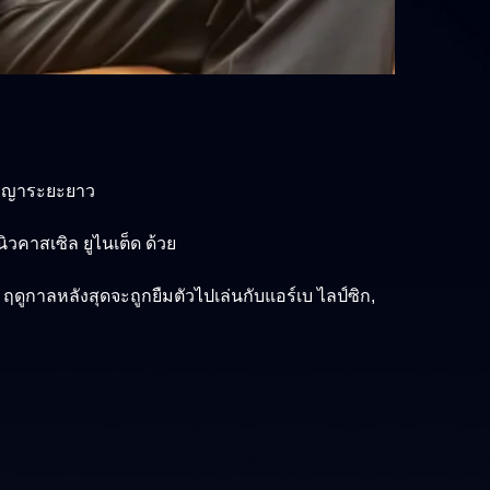
สัญญาระยะยาว
วคาสเซิล ยูไนเต็ด ด้วย
3 ฤดูกาลหลังสุดจะถูกยืมตัวไปเล่นกับแอร์เบ ไลป์ซิก,