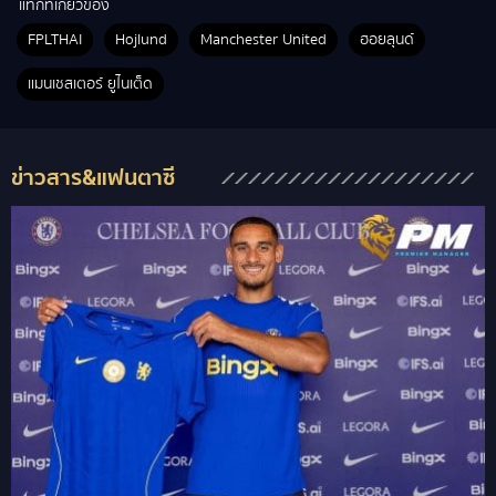
แท็กที่เกี่ยวข้อง
FPLTHAI
Hojlund
Manchester United
ฮอยลุนด์
แมนเชสเตอร์ ยูไนเต็ด
ข่าวสาร&แฟนตาซี