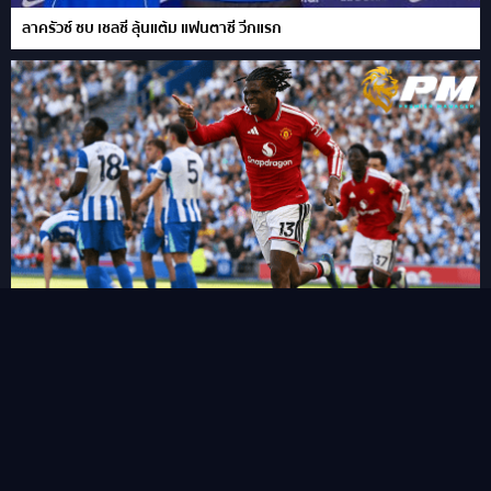
ลาครัวซ์ ซบ เชลซี ลุ้นแต้ม แฟนตาซี วีกแรก
FPL เผย 11 แข้งเปลี่ยนตำแหน่งใหม่ในซีซั่นนี้