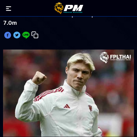
แฟนตาซี เปิดเผยราคา ราสมุส ฮอยลุนด์ ประเดิมที่
7.0m