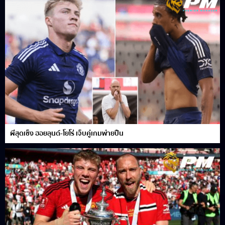
ผีสุดเซ็ง ฮอยลุนด์-โยโร่ เจ็บคู่เกมพ่ายปืน