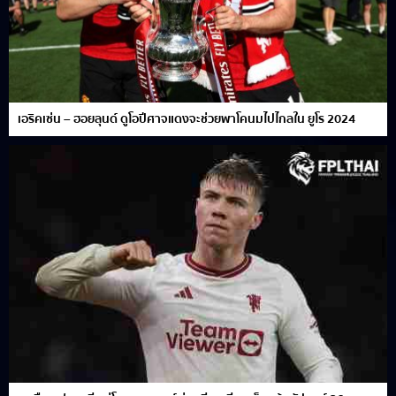
เอริคเซ่น – ฮอยลุนด์ ดูโอปีศาจแดงจะช่วยพาโคนมไปไกลใน ยูโร 2024