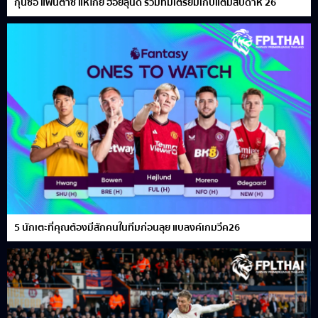
กุนซือ แฟนตาซี แห่โกย ฮอยลุนด์ ร่วมทีมเตรียมเก็บแต้มสัปดาห์ 26
5 นักเตะที่คุณต้องมีสักคนในทีมก่อนลุย แบลงค์เกมวีค26