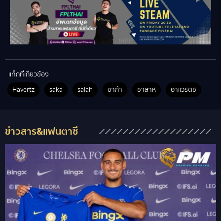
แท็กที่เกี่ยวข้อง
Havertz
saka
salah
ซาก้า
ซาลาห์
ฮาแวร์ตซ์
ข่าวสาร&แฟนตาซี