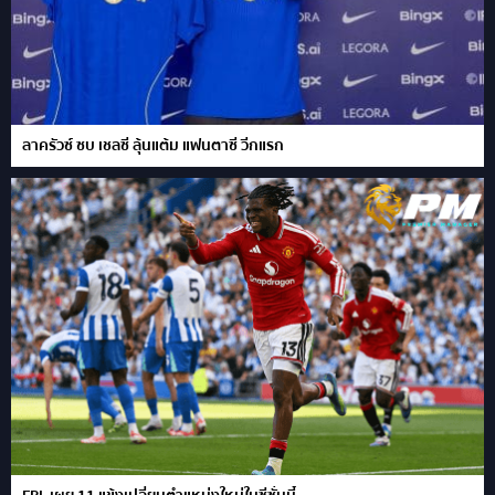
ลาครัวซ์ ซบ เชลซี ลุ้นแต้ม แฟนตาซี วีกแรก