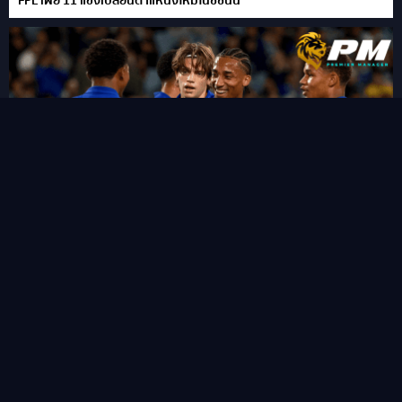
FPL เผย 11 แข้งเปลี่ยนตำแหน่งใหม่ในซีซั่นนี้
“ชูเอา เปโดร” ซัดแฮททริคสายฟ้าแลบ!พลิกนรกพาเชลซี อัด เวสเทิร์น
ซิดนีย์ 6-4