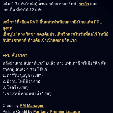
แต้ม (+3 แต้มโบนัส) ตามมาด้วย ฮาแวร์ตซ์ ,
ซาก้า
และ
เวลเบ็ค ที่ทำได้ 12 แต้ม
เจมี่ วาร์ดี้ เบียด RVP ขึ้นแท่นทำเนียบดาวยิงโกยแต้ม FPL
สูงสุด
เอ็มบูโม่ ควง วิสซ่า กดแต้มประเดิมวีกแรกในวันที่ส่อไร้ โทนี่ย์
กัปตัน ซาล่าห์ ทำแต้มเข้าเป้าสุดเกมวีคแรก
FPL หั่นราคา
หลังผ่านเกมสัปดาห์แรกไปแล้ว ทาง แฟนตาซี พรีเมียร์ลีก หั่น
ราคาผู้เล่นลง 4 ราย ได้แก่
1. ดาร์วิน นูเญซ (7.4m)
2. อิวาน โทนี่ย์ (7.4m)
3. โรดรี้ (6.4m)
4. จาเรลล์ ควอนซาห์ (4.4m)
Credit by
PM-Manager
Picture Credit by
Fantasy Premier League