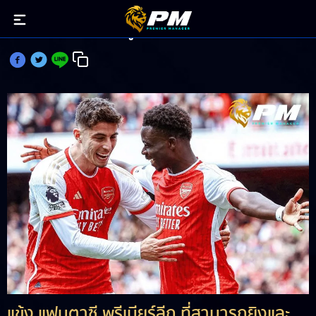
แข้ง แฟนตาซี กดประตูบวกแอสซิสต์ ประเดิมเกมวีก 1
แข้ง แฟนตาซี พรีเมียร์ลีก ที่สามารถยิงและ