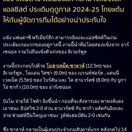
แอสซิสต์ ประเดิมฤดูกาล 2024-25 โกยแต้ม
ให้กับผู้จัดการทีมได้อย่างน่าประทับใจ
แข้ง แฟนตาซี พรีเมียร์ลีก สามารถยิงและแอสซิสต์ในเกม
ประเดิมเกมแรกของฤดูกาลนี้ งานนี้นำทีมโดยสองแข้งจาก อาร์
เซน่อล รวมไปถึงแข้งตัวเก่งของ ลิเวอร์พูล
งานนี้ประกอบไปด้วย
โมฮาเหม็ด ซาลาห์
(12.5m) ของ
ลิเวอร์พูล , โยแอน วิสซ่า (6.0m) ของ เบรนท์ฟอร์ด , แดนนี่
เวลเบ็ค (5.5m) ของ ไบร์ตัน และ ไค ฮาแวร์ตซ์ (8.0m) กับ บูกา
โย่ ซาก้า (10.0m) ของ อาร์เซน่อล
บังโม จ่ายให้ โชต้า ยิงขึ้นนำ ก่อนที่จะสังหารเอง พาหงส์แดง
เอาชนะ อิปสวิช 2-0 ส่วน ฮาแวร์ตซ์ กับ ซาก้า ผลัดกันยิงและ
จ่าย ช่วยฝห้ปืนใหญ่เอาชนะ วูล์ฟแฮมป์ตัน 2-0 เช่นกัน
ซึ่ง ซาลาห์ กลายเป็นผู้เล่นประจำเกมสัปดาห์แรก หลังกดไป 14