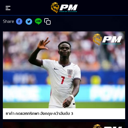
saka
Share
ซาก้า กดแฮตทริกพา อังกฤษ คว้าอันดับ 3