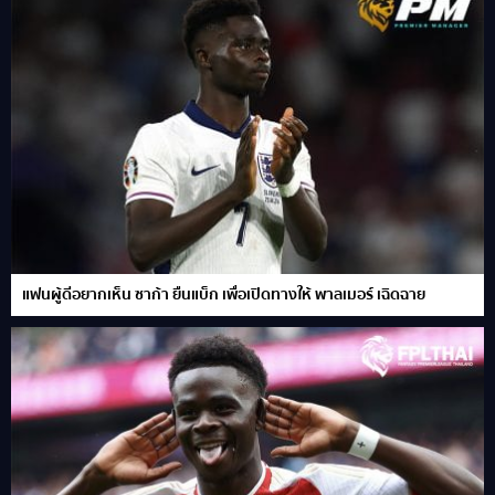
แฟนผู้ดีอยากเห็น ซาก้า ยืนแบ็ก เพื่อเปิดทางให้ พาลเมอร์ เฉิดฉาย