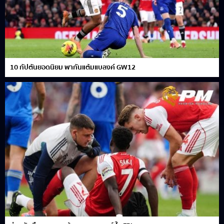
10 กัปตันยอดนิยม พากันแต้มแบลงค์ GW12