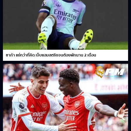
ซาก้า แย่กว่าที่คิด เจ็บแฮมสตริงจนต้องพักนาน 2 เดือน