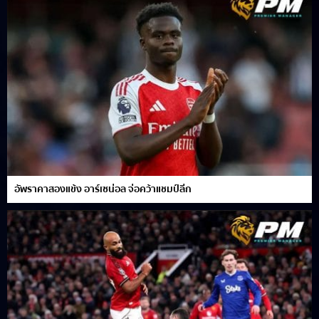
อัพราคาสองแข้ง อาร์เซน่อล จ่อคว้าแชมป์ลีก