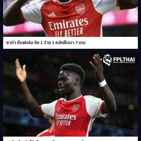
ซาก้า คืนฟอร์ม ยิง 1 จ่าย 1 หลังฝืดมา 7 เกม