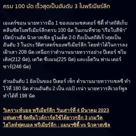
ครบ 100 นัด เร็วสุดเป็นอันดับ 3 ในพรีเมียร์ลีก
เอแดร์ซอน นายทวารมือ 1 ของแมนเชสเตอร์ ซิตี้ ทำสถิติเก็บ
คลีนชีตในพรีเมียร์ลีกครบ 100 นัด ในเกมที่ช่วย “เรือใบสีฟ้า”
เปิดบ้านอัด นิวคาสเซิล ยูไนเต็ด 2-0 ถือเป็นสถิติเร็วสุดเป็น
อันดับ 3 ในประวัติศาสตร์ของพรีเมียร์ลีก โดยทำได้ในการลง
เฝ้าเสา 208 นัด เหนือกว่าตำนานนายทวารอย่าง ปีเตอร์ ชไม
เคิล(212 นัด), เดวิด ซีแมน(225 นัด) และเอ็ดวิน ฟาน เดอร์
ซาร์(246 นัด)
ส่วนอันดับ 1 ยังเป็นของ ปีเตอร์ เช็ก ตำนานนายทวารเชลซี ทำ
ไว้ที่ 180 นัด ส่วนอันดับ 2 เป็น เปเป้ เรน่า นายทวารลิเวอร์พูล
ทำได้ที่ 198 นัด
วิเคราะห์บอล พรีเมียร์ลีก วันเสาร์ที่ 4 มีนาคม 2023
แฟนตาซี จัดทีมไวล์การ์ดใช้ได้ยาวๆอีก 3 เกมวีค
ไฮไลท์ฟุตบอล พรีเมียร์ลีก : แมนฯซิตี้ vs นิวคาสเซิล