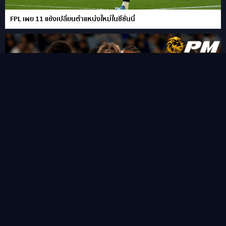
FPL เผย 11 แข้งเปลี่ยนตำแหน่งใหม่ในซีซั่นนี้
“ชูเอา เปโดร” ซัดแฮททริคสายฟ้าแลบ!พลิกนรกพาเชลซี อัด เวสเทิร์น
ซิดนีย์ 6-4