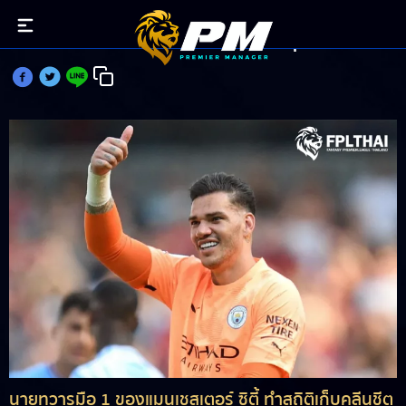
เอแดร์ซอน ขึ้นแท่นคลีนชีต 100 นัดเร็วสุดอันดับ 3
นายทวารมือ 1 ของแมนเชสเตอร์ ซิตี้ ทำสถิติเก็บคลีนชีต