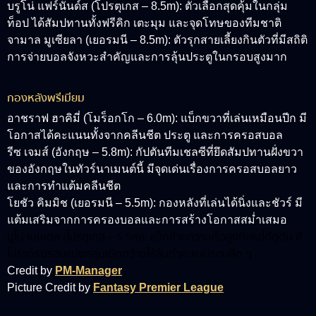
บรูโน่ แฟร์นันด์ส (โปรตุเกส – 8.5m)
: ตัวเลือกสุดคุ้มในกลุ่ม
ท็อป ได้สัมปทานทั้งฟรีคิก เตะมุม และจุดโทษของทีมชาติ
จามาล มูเซียลา (เยอรมนี – 8.5m)
: ตัวรุกสายเลี้ยงกินตัวที่มีสถิติ
การจ่ายบอลจังหวะสำคัญและการลุ้นประตูในกรอบสูงมาก
กองหลังพรีเมียม
อาชราฟ ฮาคิมี่ (โมร็อกโก – 6.0m)
: แบ็กขวาที่เล่นเหมือนปีก มี
โอกาสได้คะแนนทั้งจากคลีนชีต ประตู และการครอสบอล
รีซ เจมส์ (อังกฤษ – 5.8m)
: กัปตันทีมเชลซีที่ยึดสัมปทานฝั่งขวา
ของอังกฤษในทัวร์นาเมนต์นี้ มีจุดเด่นเรื่องการครอสบอลยาว
และการทำแต้มคลีนชีต
โยชัว คิมมิช (เยอรมนี – 5.5m)
: กองหลังที่เล่นได้นิ่งและชัวร์ มี
แต้มเสริมจากการครองบอลและการสร้างโอกาสสม่ำเสมอ
นูโน่ เมนเดส (โปรตุเกส – 5.5m)
: แบ็กซ้ายความเร็วสูงที่เล่นได้ดุดัน มี
โปรแกรมรอบแบ่งกลุ่มเปิดกว้างให้ลุ้นทำคะแนนรอบลึก ๆ
Credit by
PM-Manager
Picture Credit by
Fantasy Premier League