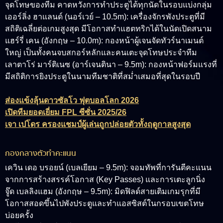
จุดโทษของทีม คาดหวังการทำประตูได้ทุกนัดในรอบแบ่งกลุ่ม
เออร์ลิ่ง ฮาแลนด์ (นอร์เวย์ – 10.5m)
: เครื่องจักรพังประตูที่มี
สถิติเฉลี่ยต่อเกมสูงสุด มีโอกาสทำแฮตทริกได้ในนัดเปิดสนาม
แฮร์รี่ เคน (อังกฤษ – 10.0m)
: กองหน้าผู้เจนจัดทัวร์นาเมนต์
ใหญ่ เป็นทั้งคนจบสกอร์หลักและคนเตะจุดโทษประจำทีม
เลาตาโร่ มาร์ติเนซ (อาร์เจนตินา – 9.5m)
: กองหน้าฟอร์มแรงที่
มีสถิติการยิงประตูในนามทีมชาติที่สม่ำเสมอที่สุดในรอบปี
ส่องแข้งลุ้นดาวซัลโว ฟุตบอลโลก 2026
เปิดทีมยอดเยี่ยม FPL ซีซั่น 2025/26
เจา เปโดร ครองแชมป์ผู้เล่นถูกปล่อยตัวทั้งฤดูกาลสูงสุด
กองกลางตัวทำคะแนน
เควิน เดอ บรอยน์ (เบลเยียม – 9.5m)
: จอมทัพที่การันตีคะแนน
จากการสร้างสรรค์โอกาส (Key Passes) และการเตะลูกนิ่ง
จู๊ด เบลลิงแฮม (อังกฤษ – 9.5m)
: มิดฟิลด์สายเติมเกมรุกที่มี
โอกาสสอดขึ้นไปพังประตูและทำแอสซิสต์ในกรอบเขตโทษ
บ่อยครั้ง