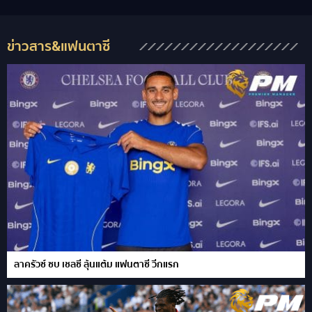
ข่าวสาร&แฟนตาซี
ลาครัวซ์ ซบ เชลซี ลุ้นแต้ม แฟนตาซี วีกแรก