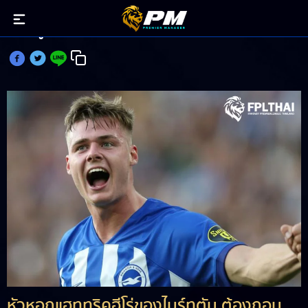
เฟอร์กูสัน เจ็บเข่าถอนตัวยักษ์เขียวแล้ว
หัวหอกแฮททริคฮีโร่ของไบร์ทตัน ต้องถอน