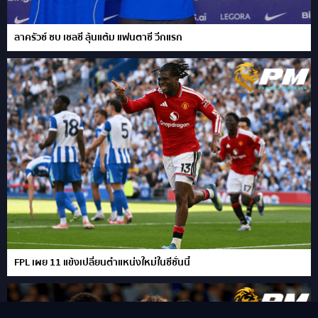
ลาครัวซ์ ซบ เชลซี ลุ้นแต้ม แฟนตาซี วีกแรก
FPL เผย 11 แข้งเปลี่ยนตำแหน่งใหม่ในซีซั่นนี้