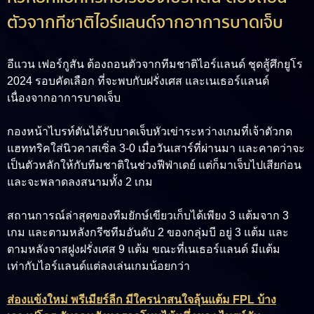
ตัวจากทีชาติไอร์แลนด์จากอาการบาดเจ็บ
อีแวน เฟอร์กูสัน ต้องถอนตัวจากทีมชาติไอร์แลนด์ ชุดสู้ศึกยูโร
2024 รอบคัดเลือก ที่จะพบกับฝรั่งเศส และเนเธอร์แลนด์
เนื่องจากอาการบาดเจ็บ
กองหน้าไบรท์ตันได้รับบาดเจ็บหัวเข่าระหว่างเกมที่เจ้าตัวกด
แฮททริคใส่นิวคาสเซิ่ล 3-0 เมื่อวันเสาร์ที่ผ่านมา และคาดว่าจะ
เป็นตัวหลักให้กับทีมชาติในช่วงฟีฟ่าเดย์ แต่ก็มาเจ็บไปเสียก่อน
และจะพลาดลงสนามทั้ง 2 เกม
สถานการณ์ล่าสุดของทีมยักษ์เขียวเก็บได้เพียง 3 แต้มจาก 3
เกม และตามหลังกรีซทีมอันดับ 2 ของกลุ่มบี อยู่ 3 แต้ม และ
ตามหลังจาสฝูงฝรั่งเศส 9 แต้ม ขณะที่เนเธอร์แลนด์ มีแต้ม
เท่ากับไอร์แลนด์แต่ลงเล่นเกมน้อยกว่า
ส่องแข้งใหม่ พรีเมียร์ลีก มีใครน่าสนใจลุ้นแต้ม FPL บ้าง