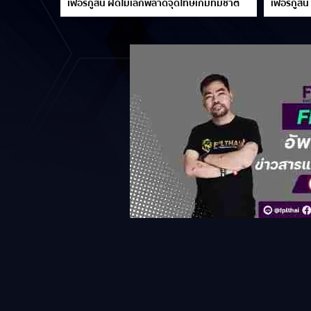
เฟอร์กูสัน ฝืดไม่เลิกพลาดจุดโทษเกมทีมชาติ
เฟอร์กูสัน