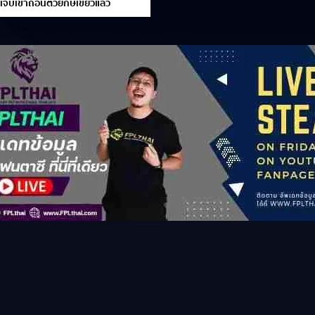
 เจ็บเข่าถอนตัวยักษ์เขียวแล้ว