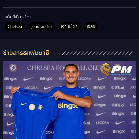
แท็กที่เกี่ยวข้อง
Chelsea
joao pedro
เจา เปโดร
เชลซี
ข่าวสาร&แฟนตาซี