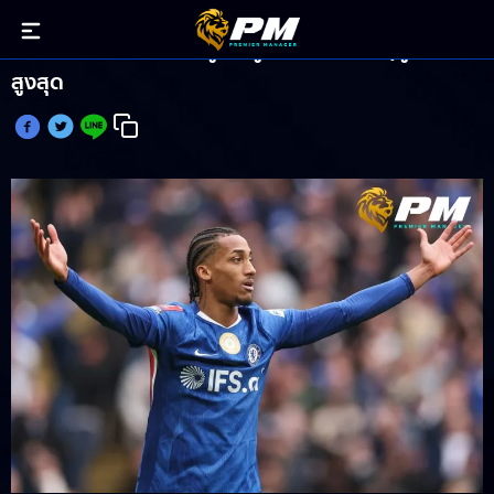
เจา เปโดร ครองแชมป์ผู้เล่นถูกปล่อยตัวทั้งฤดูกาล
สูงสุด