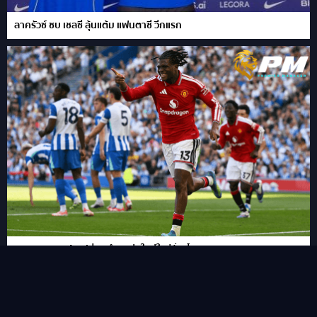
ลาครัวซ์ ซบ เชลซี ลุ้นแต้ม แฟนตาซี วีกแรก
FPL เผย 11 แข้งเปลี่ยนตำแหน่งใหม่ในซีซั่นนี้