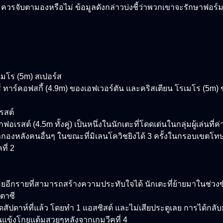
ัดการทีมควรจับตามองหรือไม่ ข้อมูลดังกล่าวบ่งชี้ว่าพวกเขาจะรักษาฟอร์
รเมโร (5m) สเปอร์ส
 ทาร์คอฟสกี้ (4.9m) ของเอฟเวอร์ตัน และคริสเตียน โรเมโร (5m) ขอ
เรสต์
เรสต์ (4.5m ทั้งคู่) เป็นหนึ่งในนักเตะที่โดดเด่นในกลุ่มผู้เล่นที่ค่
ากองหลังคนอื่นๆ ในขณะที่มิเลนโควิชยิงได้ 3 ครั้งในกรอบเขตโทษแล
ี่ 2
อีกรายที่สามารถสร้างความประทับใจได้ นักเตะที่ย้ายมาในช่วงซัม
ตาซี
ุดสัปดาห์ที่แล้ว โดยทำ 1 แอสซิสต์ และไม่เสียประตูเลย การได้กลั
ป็นแข้งโกยแต้มสวยๆหลังจากเกมวีคที่ 4