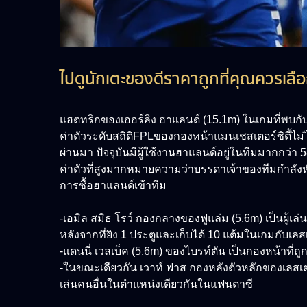
ไปดูนักเตะของดีราคาถูกที่คุณควรเลือ
แฮตทริกของเออร์ลิง ฮาแลนด์ (15.1m) ในเกมที่พบกับอิ
ค่าตัวระดับสถิติFPLของกองหน้าแมนเชสเตอร์ซิตี้ไม่
ผ่านมา ปัจจุบันมีผู้ใช้งานฮาแลนด์อยู่ในทีมมากกว่า 5
ค่าตัวที่สูงมากหมายความว่าบรรดาเจ้าของทีมกำลังห
การซื้อฮาแลนด์เข้าทีม
-เอมิล สมิธ โรว์ กองกลางของฟูแล่ม (5.6m) เป็นผู้เล่
หลังจากที่ยิง 1 ประตูและเก็บได้ 10 แต้มในเกมกับเลสเตอร
-แดนนี่ เวลเบ็ค (5.6m) ของไบรท์ตัน เป็นกองหน้าที่
-ในขณะเดียวกัน เวาท์ ฟาส กองหลังตัวหลักของเลสเตอร์ท
เล่นคนอื่นในตำแหน่งเดียวกันในแฟนตาซี