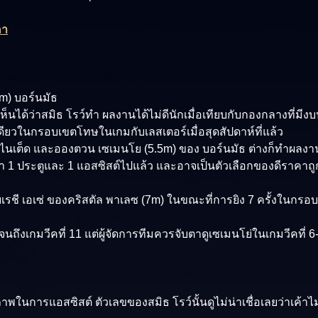
คา
m) บอร์นมัธ
ได้ว่าสมิธ โรว์ทำ ผลงานได้ไม่ดีนักเมื่อเทียบกับกองกลางที่มีงบ
ดียวในกรอบเขตโทษในเกมกับเลสเตอร์เมื่อสุดสัปดาห์ที่แล้ว
ูไนเต็ด และอองตวน เซเมนโย (5.5m) ของ บอร์นมัธ ต่างก็ทำผลงาน
1 ประตูและ 1 แอสซิสต์ไปแล้ว และอาจเป็นตัวเลือกของดีราคาถูก
อเบเรชี เอเซ่ ของคริสตัล พาเลซ (7m) ในขณะที่การยิง 7 ครั้งในกร
ึงเกมวีคที่ 11 แต่ผู้จัดการทีมควรจับตาดูเซเมนโย่ในเกมวีคที่ 
การแอสซิสต์ ตัวเลขของสมิธ โรว์นั้นดูไม่น่าเชื่อเลยว่าเค้าไ