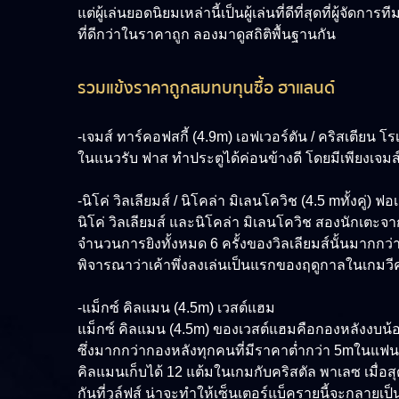
แต่ผู้เล่นยอดนิยมเหล่านี้เป็นผู้เล่นที่ดีที่สุดที่ผู้จ
ที่ดีกว่าในราคาถูก ลองมาดูสถิติพื้นฐานกัน
รวมแข้งราคาถูกสมทบทุนซื้อ ฮาแลนด์
-เจมส์ ทาร์คอฟสกี้ (4.9m) เอฟเวอร์ตัน / คริสเตียน โ
ในแนวรับ ฟาส ทำประตูได้ค่อนข้างดี โดยมีเพียงเจมส์
-นิโค่ วิลเลียมส์ / นิโคล่า มิเลนโควิช (4.5 mทั้งคู่) ฟอ
นิโค่ วิลเลียมส์ และนิโคล่า มิเลนโควิช สองนักเตะจากฟอ
จำนวนการยิงทั้งหมด 6 ครั้งของวิลเลียมส์นั้นมากกว่
พิจารณาว่าเค้าพึ่งลงเล่นเป็นแรกของฤดูกาลในเกมวีคท
-แม็กซ์ คิลแมน (4.5m) เวสต์แฮม
แม็กซ์ คิลแมน (4.5m) ของเวสต์แฮมคือกองหลังงบน้อย
ซึ่งมากกว่ากองหลังทุกคนที่มีราคาต่ำกว่า 5mในแฟน
คิลแมนเก็บได้ 12 แต้มในเกมกับคริสตัล พาเลซ เมื่อส
กันที่วูล์ฟส์ น่าจะทำให้เซ็นเตอร์แบ็ครายนี้จะกลายเ