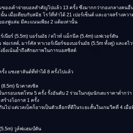
มทีมของเค้าจ่ายบอลสำคัญไปแล้ว 13 ครั้ง ซึ่งมากกว่ากองกลางคนอื่
ท่านั้น เมื่อเทียบกับสมิธ โรว์ที่ทำได้ 21 เปอร์เซ็นต์ และอาจสร้า
งฟูแล่ม มีคะแนนเพียง 2 แต้มเท่านั้น
์เนียร์ (5.5m) บอร์นมัธ / ดไวท์ แม็กนีล (5.4m) เอฟเวอร์ตัน
อเรสต์, มาร์คัส ทาเวอร์เนียร์ของบอร์นมัธ (5.5m ทั้งคู่) และดไวท
งยิ่งเน้นย้ำถึงศักยภาพในการแอสซิสต์
ง แซงฮาลันด์ที่ทำได้ 8 ครั้งไปแล้ว
ค (8.5m) นิวคาสเซิล
นกรอบเขตโทษ 5 ครั้ง รั้งอันดับ 2 ร่วมในกลุ่มนักเตะราคาต่ำกว่า 6 
ละสร้างโอกาส 1 ครั้ง
 แต่เวลเบ็คก็อาจเป็นตัวเลือกที่ดีในระยะสั้นในเกมวีคที่ 4 เมื่อ
 (5.5m) วูล์ฟแฮมป์ตัน