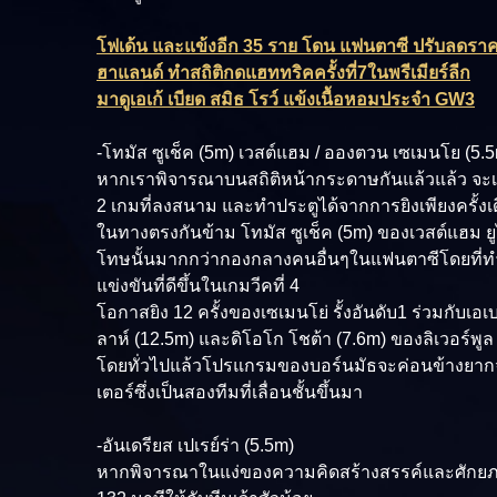
โฟเด้น และแข้งอีก 35 ราย โดน แฟนตาซี ปรับลดรา
ฮาแลนด์ ทำสถิติกดแฮททริคครั้งที่7ในพรีเมียร์ลีก
มาดูเอเก้ เบียด สมิธ โรว์ แข้งเนื้อหอมประจำ GW3
-โทมัส ซูเช็ค (5m) เวสต์แฮม / อองตวน เซเมนโย (5.5
หากเราพิจารณาบนสถิติหน้ากระดาษกันแล้วแล้ว จะเห็น
2 เกมที่ลงสนาม และทำประตูได้จากการยิงเพียงครั้งเ
ในทางตรงกันข้าม โทมัส ซูเช็ค (5m) ของเวสต์แฮม ย
โทษนั้นมากกว่ากองกลางคนอื่นๆในแฟนตาซีโดยที่ทำ 
แข่งขันที่ดีขึ้นในเกมวีคที่ 4
โอกาสยิง 12 ครั้งของเซเมนโย่ รั้งอันดับ1 ร่วมกับเ
ลาห์ (12.5m) และดิโอโก โชต้า (7.6m) ของลิเวอร์พูล
โดยทั่วไปแล้วโปรแกรมของบอร์นมัธจะค่อนข้างยากจนถ
เตอร์ซึ่งเป็นสองทีมที่เลื่อนชั้นขึ้นมา
-อันเดรียส เปเรย์ร่า (5.5m)
หากพิจารณาในแง่ของความคิดสร้างสรรค์และศักยภาพใน