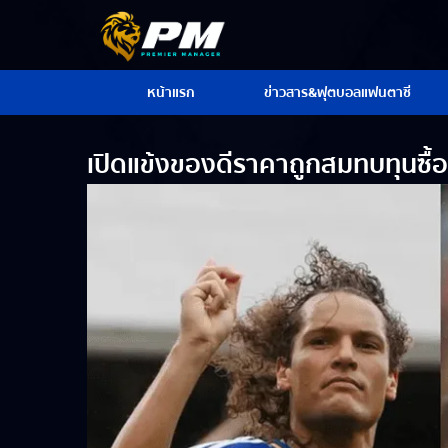
หน้าแรก
ข่าวสาร&ฟุตบอลแฟนตาซี
เปิดแข้งของดีราคาถูกสมทบทุนซื