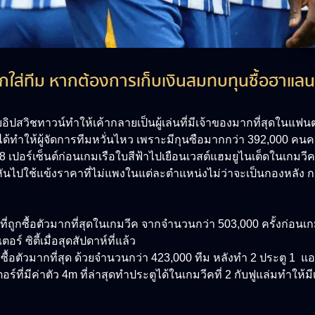
กใส่ทีม หากต้องการเก็บเงินสมทบทุนซื้อฮาแลนด
ปสวิชทาวน์ทำให้เค้ากลายเป็นผู้เล่นที่มีเจ้าของมากที่สุดในแฟนตา
ได้ทำให้ผู้จัดการทีมหวั่นไหว เพราะมีกุนซือมากกว่า 392,000 คนค
8 เปอร์เซ็นต์ก่อนเกมเรือใบสีฟ้าไปเยือนเวสต์แฮมยูไนเต็ดในเกมวีคท
ันไปใช้แข้งราคาที่ไม่แพงในแต่ละตำแหน่งไม่ว่าจะเป็นกองหลัง ก
นที่ถูกซื้อตัวมากที่สุดในเกมวีค จากจำนวนกว่า 503,000 ครั้งก่อนเกม
์ ซิตี้เมื่อสุดสัปดาห์ที่แล้ว
ถูกซื้อตัวมากที่สุด ด้วยจำนวนกว่า 423,000 ทีม หลังทำ 2 ประตู 
ี่มีค่าตัว 4m ที่ล่าสุดทำประตูได้ในเกมวีคที่ 2 กับฟูแล่มทำให้มีเ