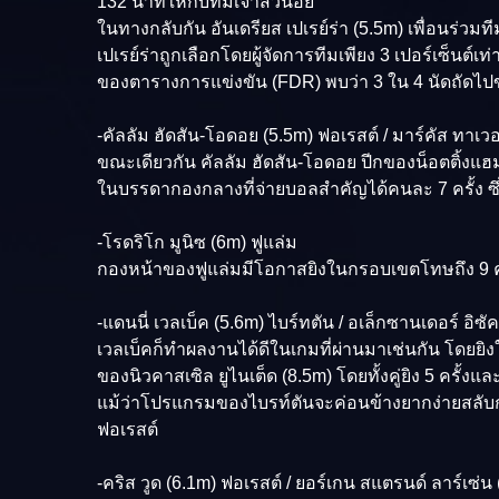
132 นาทีให้กับทีมเจ้าสัวน้อย
ในทางกลับกัน อันเดรียส เปเรย์ร่า (5.5m) เพื่อนร่ว
เปเรย์ร่าถูกเลือกโดยผู้จัดการทีมเพียง 3 เปอร์เซ็นต์เ
ของตารางการแข่งขัน (FDR) พบว่า 3 ใน 4 นัดถัดไปขอ
-คัลลัม ฮัดสัน-โอดอย (5.5m) ฟอเรสต์ / มาร์คัส ทาเวอร
ขณะเดียวกัน คัลลัม ฮัดสัน-โอดอย ปีกของน็อตติ้งแฮม ฟ
ในบรรดากองกลางที่จ่ายบอลสำคัญได้คนละ 7 ครั้ง ซึ่
-โรดริโก มูนิซ (6m) ฟูแล่ม
กองหน้าของฟูแล่มมีโอกาสยิงในกรอบเขตโทษถึง 9 ครั้
-แดนนี่ เวลเบ็ค (5.6m) ไบร์ทตัน / อเล็กซานเดอร์ อิซั
เวลเบ็คก็ทำผลงานได้ดีในเกมที่ผ่านมาเช่นกัน โดยยิงใ
ของนิวคาสเซิล ยูไนเต็ด (8.5m) โดยทั้งคู่ยิง 5 ครั้งแ
แม้ว่าโปรแกรมของไบรท์ตันจะค่อนข้างยากง่ายสลับกันไป
ฟอเรสต์
-คริส วูด (6.1m) ฟอเรสต์ / ยอร์เกน สแตรนด์ ลาร์เซ่น