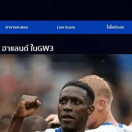
ตารางคะแนน
Live Score
ไฮไลท์บอล
้อ ฮาแลนด์ ในGW3