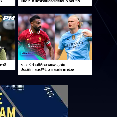
W2
ไม่ได้เจ็บ! นอร์เวย์ปล่อย ฮาแลนด์ กลับซิตี้
ตาซี
ซาลาห์ ทำสถิติกลางแพงสุดใน
ประวัติศาสตร์FPL-ฮาแลนด์ราคาร่วง