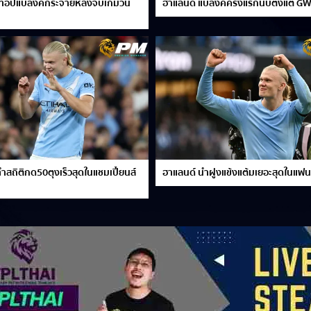
วท็อปแบลงค์กระจายหลังจบเกมวัน
ฮาแลนด์ แบลงค์ครั้งแรกนับตั้งแต่ G
ำสถิติกด50ตุงเร็วสุดในแชมเปี้ยนส์
ฮาแลนด์ นำฝูงแข้งแต้มเยอะสุดในแฟน