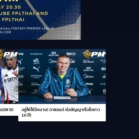
ย ในGW30
อยู่ให้ใช้อีกนาน! ฮาแลนด์ ต่อสัญญาเรือใบยาว
10 ปี!