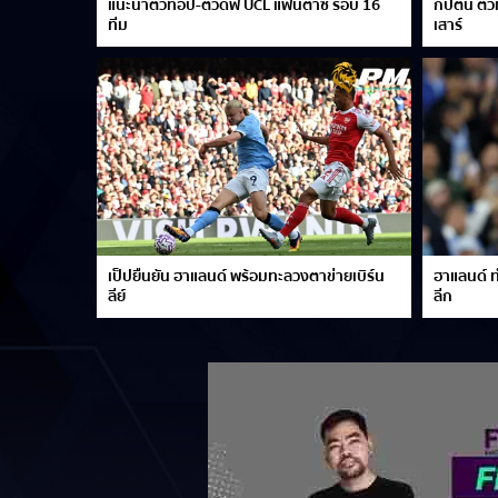
แนะนำตัวท็อป-ตัวดิฟ UCL แฟนตาซี รอบ 16
กัปตัน ตั
ทีม
เสาร์
เป็ปยืนยัน ฮาแลนด์ พร้อมทะลวงตาข่ายเบิร์น
ฮาแลนด์ ท
ลีย์
ลีก