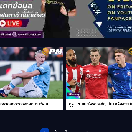
ส่อชวดลงดวลจิ้งจอกเกมวีค30
กูรู FPL แนะใครควรซื้อ, เก็บ หรือขา