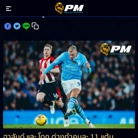
ฮาลันด์ ควง โดกู ทำแต้มประเดิม ดับเบิลเกมวีก 36
ฮาลันด์ และ โดกู ต่างทำคนละ 11 แต้ม