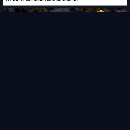
“ชูเอา เปโดร” ซัดแฮททริคสายฟ้าแลบ!พลิกนรกพาเชลซี อัด เวสเทิร์น
ซิดนีย์ 6-4