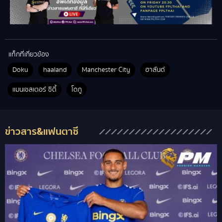
แท็กที่เกี่ยวข้อง
Doku
haaland
Manchester City
ฮาลันด์
แมนเชสเตอร์ ซิตี้
โดกู
ข่าวสาร&แฟนตาซี