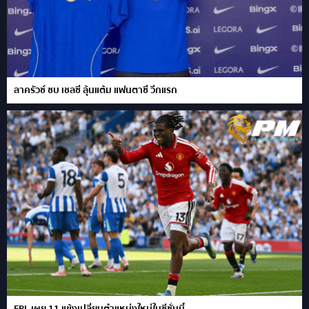
ลาครัวซ์ ซบ เชลซี ลุ้นแต้ม แฟนตาซี วีกแรก
FPL เผย 11 แข้งเปลี่ยนตำแหน่งใหม่ในซีซั่นนี้