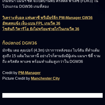
เกมหน้า แมนฯ ซิตี้ จะเปิดบ้านพบ คริสตัล พาเลซ (FDR3) ใน
โปรแกรม DGW36 เกมที่สอง
วิเคราะห์บอล แฟนตาซี พรีเมียร์ลีก PM-Manager GW36
อัพเดทแข้ง เจ็บ-แบน FPL เกมวีค 36
โซลันกี-วิคาริโอ ยังไม่พร้อมช่วยไก่ในเกมวีค 36
ท็อปสกอร์ DGW36
มักซิม เดอ คุยเปอร์ (4.3m)
ปราการหลังของ ไบร์ตัน ที่ทำแต้ม
สูงถึง 15 แต้มในเวลานี้ อย่างไรก็ตามยังมีผู้เล่น แมนฯ ซิตี้ รวม
ถึง คริสตัล พาเลซ พร้อมทำแต้มสูงกว่าใน DGW36
Credit by
PM-Manager
Picture Credit by
Manchester City