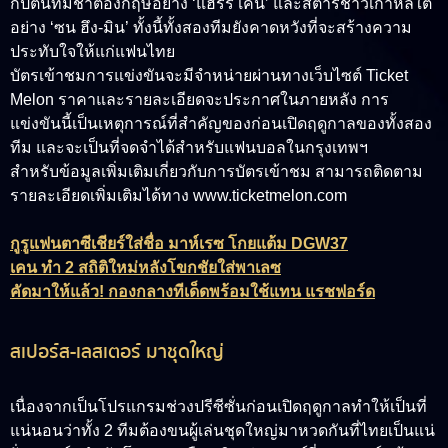
กัปตันทีมชาติอังกฤษอย่าง ‘แฮร์รี่ เคน’ และสตาร์ชาวเกาหลีใต้
อย่าง ‘ซน ฮึง-มิน’ ทั้งนี้ทั้งสองทีมยังคาดหวังที่จะสร้างความ
ประทับใจให้แก่แฟนไทย
บัตรเข้าชมการแข่งขันจะมีจำหน่ายผ่านทางเว็บไซต์ Ticket
Melon ราคาและรายละเอียดจะประกาศในภายหลัง การ
แข่งขันนี้เป็นเหตุการณ์ที่สำคัญของก่อนเปิดฤดูกาลของทั้งสอง
ทีม และจะเป็นที่จดจำได้สำหรับแฟนบอลในกรุงเทพฯ
สำหรับข้อมูลเพิ่มเติมเกี่ยวกับการบัตรเข้าชม สามารถติดตาม
รายละเอียดเพิ่มเติมได้ทาง www.ticketmelon.com
กูรูแฟนตาซีเชียร์ใส่ชื่อ มาห์เรซ โกยแต้ม DGW37
เคน ทำ 2 สถิติใหม่หลังโขกชัยใส่พาเลซ
คัดมาให้แล้ว! กองกลางทีเด็ดพร้อมใช้แทน แรชฟอร์ด
สเปอร์ส-เลสเตอร์ มาชุดใหญ่
เนื่องจากเป็นโปรแกรมช่วงปรีซีซั่นก่อนเปิดฤดูกาลทำให้เป็นที่
แน่นอนว่าทั้ง 2 ทีมต้องขนผู้เล่นชุดใหญ่มาหวดกันที่ไทยเป็นแน่