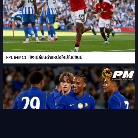
FPL เผย 11 แข้งเปลี่ยนตำแหน่งใหม่ในซีซั่นนี้