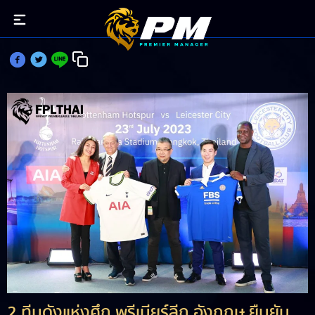
สเปอร์ส-เลสเตอร์ ยืนยันหวดที่ไทย 23 ก.ค.นี้
2 ทีมดังแห่งศึก พรีเมียร์ลีก อังกฤษ ยืนยัน