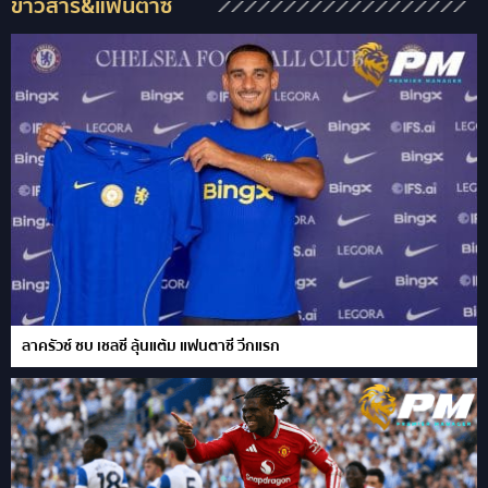
ข่าวสาร&แฟนตาซี
ลาครัวซ์ ซบ เชลซี ลุ้นแต้ม แฟนตาซี วีกแรก