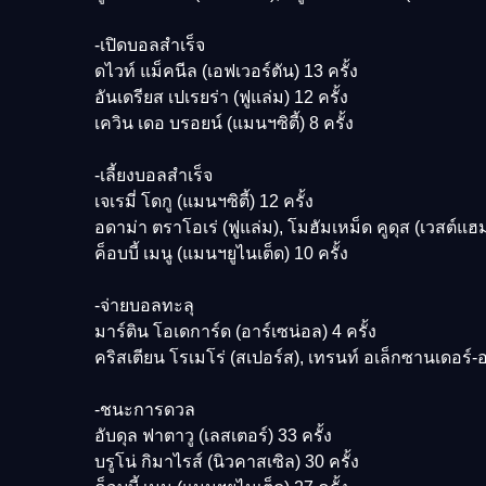
-เปิดบอลสำเร็จ
ดไวท์ แม็คนีล (เอฟเวอร์ตัน) 13 ครั้ง
อันเดรียส เปเรยร่า (ฟูแล่ม) 12 ครั้ง
เควิน เดอ บรอยน์ (แมนฯซิตี้) 8 ครั้ง
-เลี้ยงบอลสำเร็จ
เจเรมี่ โดกู (แมนฯซิตี้) 12 ครั้ง
อดาม่า ตราโอเร่ (ฟูแล่ม), โมฮัมเหม็ด คูดุส (เวสต์แฮม
ค็อบบี้ เมนู (แมนฯยูไนเต็ด) 10 ครั้ง
-จ่ายบอลทะลุ
มาร์ติน โอเดการ์ด (อาร์เซน่อล) 4 ครั้ง
คริสเตียน โรเมโร่ (สเปอร์ส), เทรนท์ อเล็กซานเดอร์-อา
-ชนะการดวล
อับดุล ฟาตาวู (เลสเตอร์) 33 ครั้ง
บรูโน่ กิมาไรส์ (นิวคาสเซิล) 30 ครั้ง