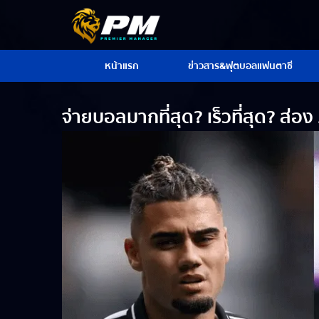
หน้าแรก
ข่าวสาร&ฟุตบอลแฟนตาซี
จ่ายบอลมากที่สุด? เร็วที่สุด? ส่อ