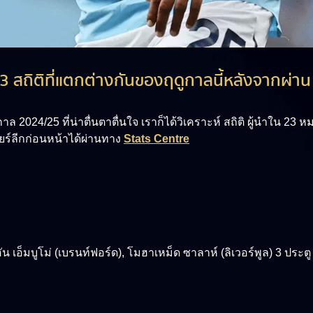
ใน 23 สถิติที่แตกต่างกันของฤดูกาลนี้หลังจากผ่า
ล 2024/25 ที่น่าตื่นตาตื่นใจ เราก็ได้วิเคราะห์ สถิติ ผู้นำใน 23 
ยร์ลีกก่อนหน้าได้ผ่านทาง
Stats Centre
นอัน เอ็มบูโม่ (เบรนท์ฟอร์ด), โมฮาเหม็ด ซาลาห์ (ลิเวอร์พูล) 3 ประตู