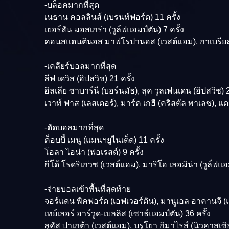
-บล็อคมากที่สุด
เนธาน คอลลินส์ (เบรนท์ฟอร์ด) 11 ครั้ง
เยอร์สัน มอสเกร่า (วูล์ฟแฮมป์ตัน) 7 ครั้ง
คอนสแตนตินอส มาฟโรปานอส (เวสต์แฮม), กาเบรียล ม
-เคลียร์บอลมากที่สุด
ลีฟ เดวิส (อิปสวิช) 21 ครั้ง
อิลเลีย ซาบาร์นี (บอร์นมัธ), ลุค วูลเฟนเดน (อิปสวิช) 2
เวาท์ ฟาส (เลสเตอร์), มาร์ค เกฮี (คริสตัล พาเลซ), แดน
-ตัดบอลมากที่สุด
ค็อบบี้ เมนู (แมนฯยูไนเต็ด) 11 ครั้ง
โอลา ไอน่า (ฟอเรสต์) 9 ครั้ง
กีโด้ โรดริเกวซ (เวสต์แฮม), มาริโอ เลอมิน่า (วูล์ฟแฮม
-จ่ายบอลเข้าพื้นที่สุดท้าย
จอร์แดน พิคฟอร์ด (เอฟเวอร์ตัน), มานูเอล อาคานจี (แม
เทย์เลอร์ ฮาร์วูด-เบลลิส (เซาธ์แฮมป์ตัน) 36 ครั้ง
ลูคัส ปาเกต้า (เวสต์แฮม), บรูโยา กิมาไรส์ (นิวคาสเซิล