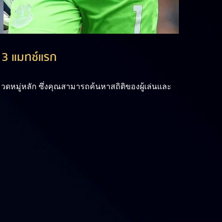
น 3 แมทช์แรก
หมวดหมู่หลัก ซึ่งคุณสามารถค้นหาสถิติของผู้เล่นและ