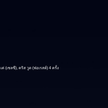
ค่ (เชลซี), คริส วูด (ฟอเรสต์) 4 ครั้ง