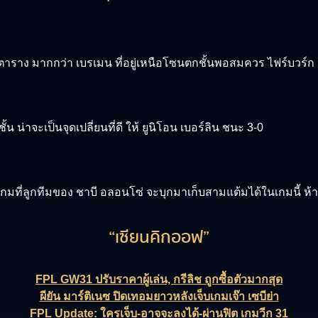
าราง มากกว่า เบรเมน ที่อยู่เหนือโซนตกชั้นพอสมควร ไฟร์บวร์ก
้น น่าจะเป็นจุดเปลี่ยนที่ดี ให้ ยูนิโอน เบอร์ลิน ชนะ 3-0
ีกเกมที่ลูกทีมของ ชาบี อลอนโซ่ จะบุกมาเก็บสามแต้มได้ในเกมนี้ 
“เซียนคิกออฟ”
FPL GW31 ปรับราคาผู้เล่น, กรีลิช ถูกซื้อตัวมากสุด
ผียัน มาร์ติเนซ ปิดเทอมยาวหลังเจ็บเกมเจ๊า เซบีย่า
FPL Update: ใครเจ็บ-อาจจะลงได้-ผ่านฟิต เกมวีก 31