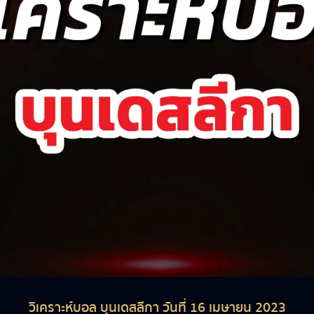
วิเคราะห์บอล บุนเดสลีกา วันที่ 16 เมษายน 2023