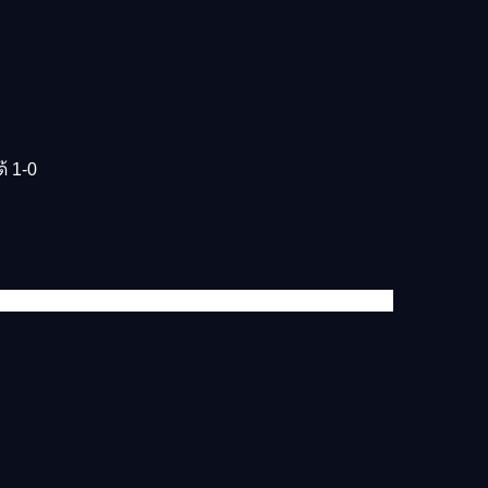
้ 1-0