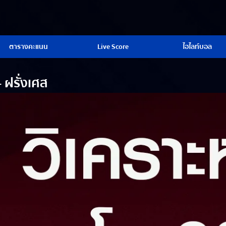
ตารางคะแนน
Live Score
ไฮไลท์บอล
 ฝรั่งเศส