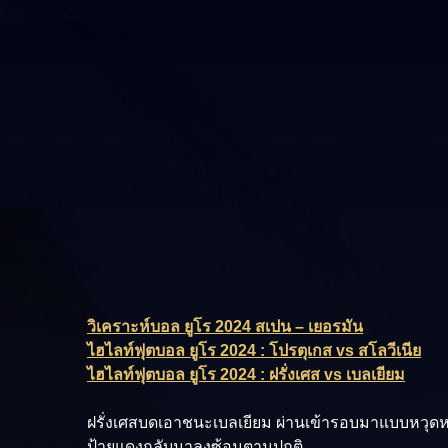
วิเคราะห์บอล ยูโร 2024 สเปน – เยอรมัน
ไฮไลท์ฟุตบอล ยูโร 2024 : โปรตุเกส vs สโลวีเนีย
ไฮไลท์ฟุตบอล ยูโร 2024 : ฝรั่งเศส vs เบลเยียม
ฝรั่งเศสบดเอาชนะเบลเยียม ผ่านเข้ารอบมาแบบหวุดหวิด 
ป้ายแดงกลับมาลงซ้อมตามปกติ