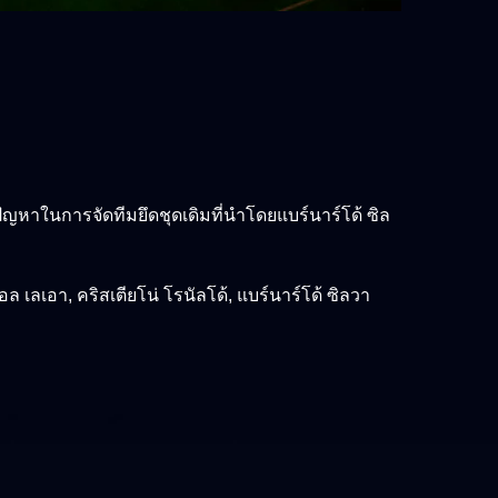
ัญหาในการจัดทีมยึดชุดเดิมที่นำโดยแบร์นาร์โด้ ซิล
อล เลเอา, คริสเตียโน่ โรนัลโด้, แบร์นาร์โด้ ซิลวา