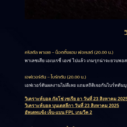
ว
คริสตัล พาเลซ – น็อตติ้งแฮม ฟอเรสต์ (20.00 น.)
พาเลซเสีย เอเบเรชี่ เอเซ่ ไปแล้ว เกมรุกน่าจะยวบพอ
เอฟเวอร์ตัน – ไบร์ทตัน (20.00 น.)
เอฟเวอร์ตันผลงานไม่ดีเลย แถมสถิติเจอกันไบร์ทตันบ
วิเคราะห์บอล กัลโช่ เซเรีย อา วันที่ 23 สิงหาคม 202
วิเคราะห์บอล บุนเดสลีกา วันที่ 23 สิงหาคม 2025
อัพเดทแข้ง เจ็บ-แบน FPL เกมวีค 2