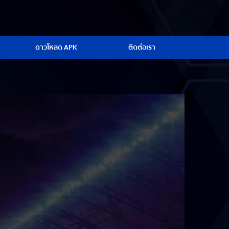
ดาวโหลด APK
ติดต่อเรา