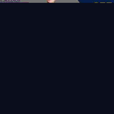
วิเคราะห์บอล
แมนยู
แมนเชสเตอร์ ยูไนเต็ด