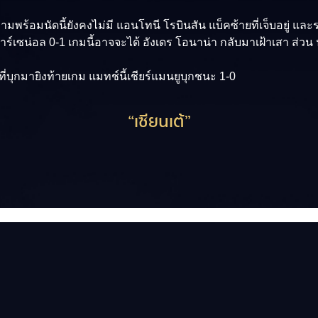
มพร้อมนัดนี้ยังคงไม่มี แอนโทนี โรบินสัน แบ็คซ้ายที่เจ็บอยู่ และ
ออาร์เซน่อล 0-1 เกมนี้อาจจะได้ อังเดร โอนาน่า กลับมาเฝ้าเสา ส่
ที่บุกมายิงท้ายเกม แมทช์นี้เชียร์แมนยูบุกชนะ 1-0
“เซียนเต้”