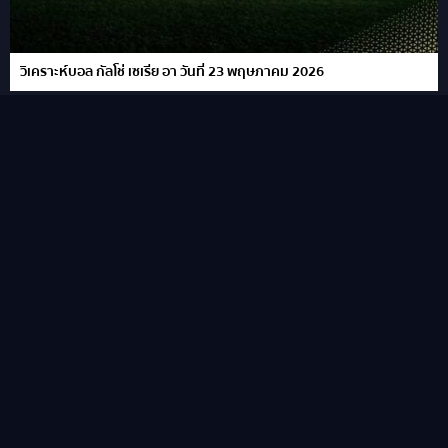
วิเคราะห์บอล กัลโช่ เซเรีย อา วันที่ 23 พฤษภาคม 2026
วิเคราะห์บอล ลา ลีกา วันที่ 10 พฤษภาคม 2026