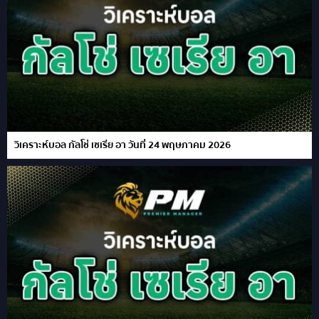
วิเคราะห์บอล กัลโช่ เซเรีย อา วันที่ 24 พฤษภาคม 2026