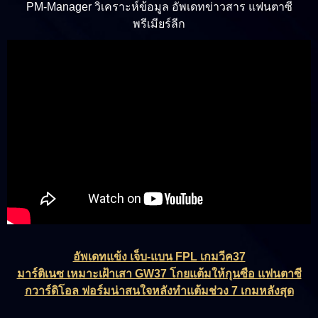
PM-Manager วิเคราะห์ข้อมูล อัพเดทข่าวสาร แฟนตาซี
พรีเมียร์ลีก
อัพเดทแข้ง เจ็บ-แบน FPL เกมวีค37
มาร์ติเนซ เหมาะเฝ้าเสา GW37 โกยแต้มให้กุนซือ แฟนตาซี
กวาร์ดิโอล ฟอร์มน่าสนใจหลังทำแต้มช่วง 7 เกมหลังสุด