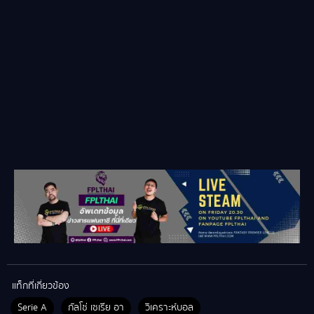
แท็กที่เกี่ยวข้อง
Serie A
กัลโช่ เซเรีย อา
วิเคราะห์บอล