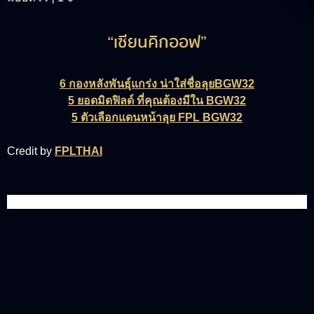
“เซียนคิกออฟ”
6 กองหลังพันธ์ุแกร่ง น่าใส่ชื่อลุยBGW32
5 ยอดมิดฟิลด์ ที่คุณต้องมีใน BGW32
5 ตัวเลือกแดนหน้าลุย FPL BGW32
Credit by
FPLTHAI