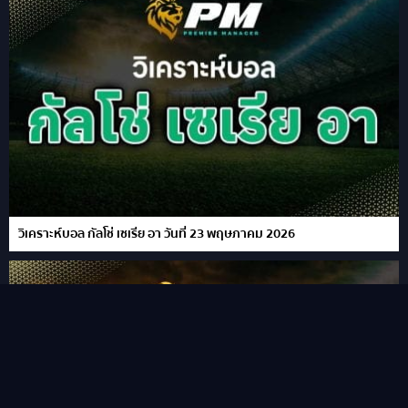
วิเคราะห์บอล กัลโช่ เซเรีย อา วันที่ 23 พฤษภาคม 2026