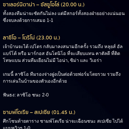
ซาเลอร์นิตาน่า – ซัสซูโอโล่ (20.00 น.)
ทั้งสองทีมน่าจะซัดกันไม่ลง แต่มีสกอร์ทั้งสองฝ่ายอย่างแน่นอน
ซึ่งจบลงด้วยการเสมอ 1-1
ลาซิโอ – โตริโน่ (23.00 น.)
เจ้าบ้านจะได้ เปโดร กลับมาลงสนามอีกครั้ง รวมถึง หลุยส์ อัล
แบร์โต้ หรือ มาร์กอส อันโตนิโอ ที่จะเสียบแทน คาตัลดี ที่ติด
โทษแบน ส่วนทีมเยือนไม่มี ไอน่า, ซิม่า และ วิเอร่า
เกมนี้ ลาซิโอ ทีมรองจ่างฝูงเป็นต่อด้วยฟอร์มโดยรวม รวมถึง
การเล่นในบ้านของตัวเองอีกด้วย
ฟันธง:
ลาซิโอ ชนะ 2-0
ซามพ์โดเรีย – สเปเซีย (01.45 น.)
ศึกโซนท้ายตาราง ซามพ์โดเรีย น่าจะเฉือนชนะ สเปเซีย ไปได้
แบบหวิวๆ 1-0