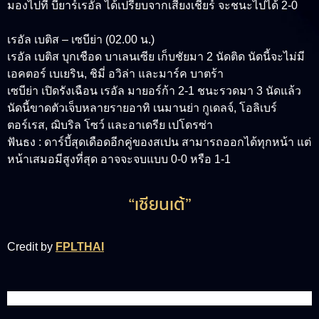
มองไปที่ บียาร์เรอัล ได้เปรียบจากเสียงเชียร์ จะชนะไปได้ 2-0
เรอัล เบติส – เซบีย่า (02.00 น.)
เรอัล เบติส บุกเชือด บาเลนเซีย เก็บชัยมา 2 นัดติด นัดนี้จะไม่มี
เอคตอร์ เบเยริน, ชิมี่ อวิล่า และมาร์ค บาตร้า
เซบีย่า เปิดรังเฉือน เรอัล มายอร์ก้า 2-1 ชนะรวดมา 3 นัดแล้ว
นัดนี้ขาดตัวเจ็บหลายรายอาทิ เนมานย่า กูเดลจ์, โอลิเบร์
ตอร์เรส, ฌิบริล โซว์ และอาเดรีย เปโดรซ่า
ฟันธง : ดาร์บี้สุดเดือดอีกคู่ของสเปน สามารถออกได้ทุกหน้า แต่
หน้าเสมอมีสูงที่สุด อาจจะจบแบบ 0-0 หรือ 1-1
“เซียนเต้”
Credit by
FPLTHAI