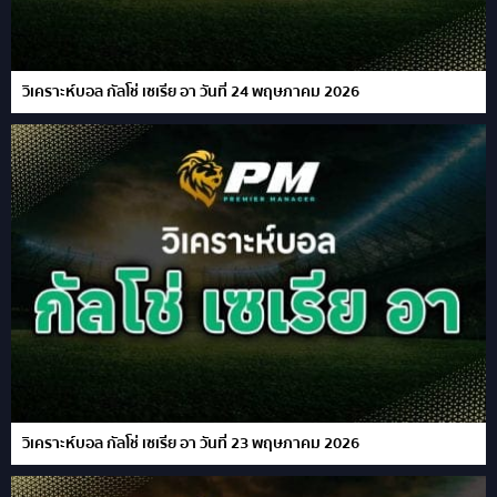
วิเคราะห์บอล กัลโช่ เซเรีย อา วันที่ 24 พฤษภาคม 2026
วิเคราะห์บอล กัลโช่ เซเรีย อา วันที่ 23 พฤษภาคม 2026