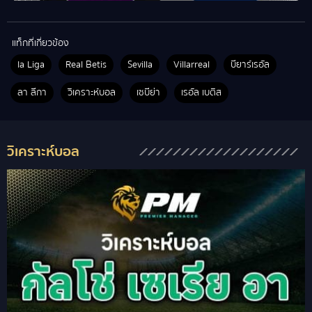
แท็กที่เกี่ยวข้อง
la Liga
Real Betis
Sevilla
Villarreal
บียาร์เรอัล
ลา ลีกา
วิเคราะห์บอล
เซบีย่า
เรอัล เบติส
วิเคราะห์บอล