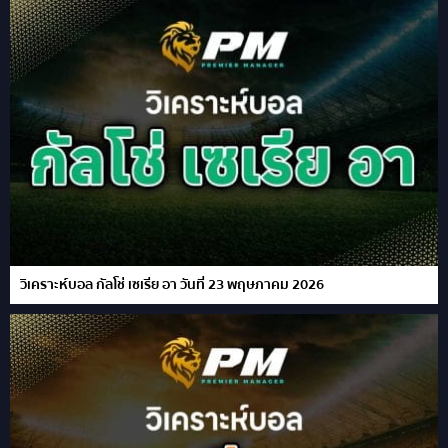
วิเคราะห์บอล กัลโช่ เซเรีย อา วันที่ 23 พฤษภาคม 2026