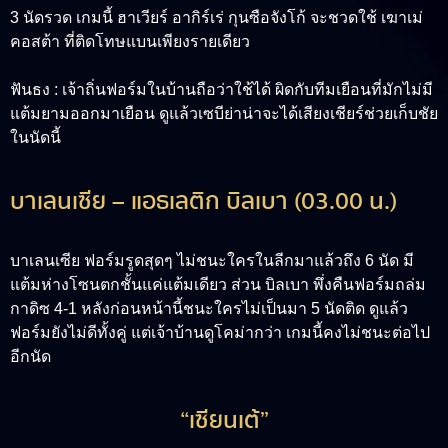
3 นัดรวด เกมนี้ ฮาเวียร์ อากิร์เร่ กุนซือจังโก้ จะชวดใช้ เฆาเม่
คอสต้า ที่ติดโทษแบนเพียงรายเดียว
ฟันธง : เจ้าถิ่นฟอร์มในบ้านถือว่าใช้ได้ ผิดกับทีมเยือนที่มักไม่มี
แต้มยามออกมาเยือน ดูแล้วเซบีย่าน่าจะได้เสียงเชียร์ช่วยเก็บชัย
ในนัดนี้
บาเลนเซีย – แอธเลติก บิลเบา (03.00 น.)
บาเลนเซีย ฟอร์มรูดสุดๆ ไม่ชนะใครในลีกมาแล้วถึง 6 นัด มี
แต้มห่างโซนตกชั้นแค่แต้มเดียว ส่วน บิลเบา พึ่งคืนฟอร์มถล่ม
กาดิซ 4-1 หลังก่อนหน้านี้ชนะใครไม่เป็นมา 5 นัดติด ดูแล้ว
ฟอร์มยังไม่ดีทั้งคู่ แต่เจ้าบ้านดูโคม่ากว่า เกมนี้คงไม่ชนะต่อไป
อีกนัด
“เซียนเต้”