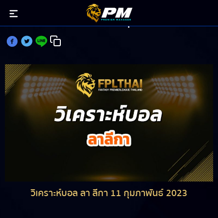
วิเคราะห์บอล ลา ลีกา วันที่ 11 กุมภาพันธ์ 2023
วิเคราะห์บอล ลา ลีกา 11 กุมภาพันธ์ 2023