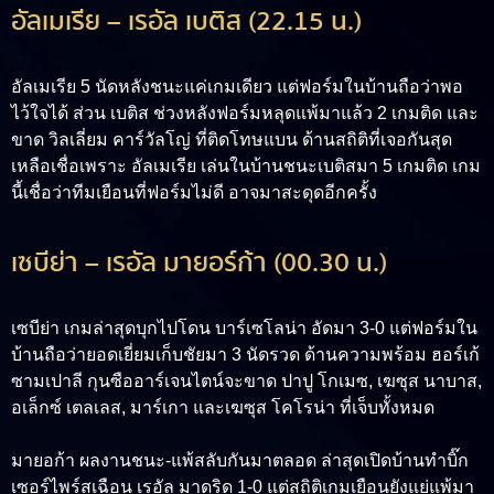
อัลเมเรีย – เรอัล เบติส (22.15 น.)
อัลเมเรีย 5 นัดหลังชนะแค่เกมเดียว แต่ฟอร์มในบ้านถือว่าพอ
ไว้ใจได้ ส่วน เบติส ช่วงหลังฟอร์มหลุดแพ้มาแล้ว 2 เกมติด และ
ขาด วิลเลี่ยม คาร์วัลโญ่ ที่ติดโทษแบน ด้านสถิติที่เจอกันสุด
เหลือเชื่อเพราะ อัลเมเรีย เล่นในบ้านชนะเบติสมา 5 เกมติด เกม
นี้เชื่อว่าทีมเยือนที่ฟอร์มไม่ดี อาจมาสะดุดอีกครั้ง
เซบีย่า – เรอัล มายอร์ก้า (00.30 น.)
เซบีย่า เกมล่าสุดบุกไปโดน บาร์เซโลน่า อัดมา 3-0 แต่ฟอร์มใน
บ้านถือว่ายอดเยี่ยมเก็บชัยมา 3 นัดรวด ด้านความพร้อม ฮอร์เก้
ซามเปาลี กุนซืออาร์เจนไตน์จะขาด ปาปู โกเมซ, เฆซุส นาบาส,
อเล็กซ์ เตลเลส, มาร์เกา และเฆซุส โคโรน่า ที่เจ็บทั้งหมด
มายอก้า ผลงานชนะ-แพ้สลับกันมาตลอด ล่าสุดเปิดบ้านทำบิ๊ก
เซอร์ไพร์สเฉือน เรอัล มาดริด 1-0 แต่สถิติเกมเยือนยังแย่แพ้มา