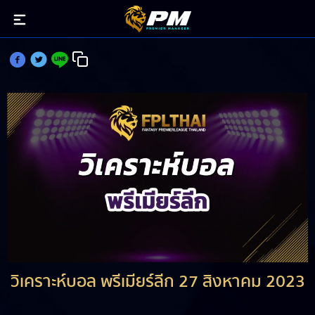
วิเคราะห์บอล พรีเมียร์ลีก วันที่ 27 สิงหาคม 2023
วิเคราะห์บอล พรีเมียร์ลีก 27 สิงหาคม 2023