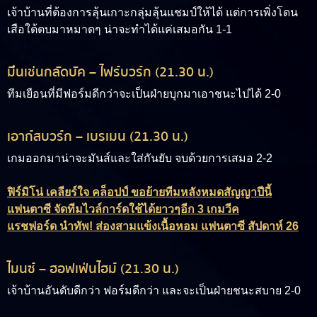
เจ้าบ้านที่ต้องการลุ้นเกาะกลุ่มลุ้นแชมป์ให้ได้ แต่การเพิ่งโดน
เสือใต้ตบมาหมาดๆ น่าจะทำได้แค่เสมอกัน 1-1
มึนเช่นกลัดบัค – ไฟร์บวร์ก (21.30 น.)
ทีมเยือนที่มีฟอร์มดีกว่าจะเป็นฝ่ายบุกมาเอาชนะไปได้ 2-0
เอาก์สบวร์ก – เบรเมน (21.30 น.)
เกมออกมาน่าจะมันส์และใส่กันยับ จบด้วยการเสมอ 2-2
ฟิร์มิโน่ เคลียร์ใจ คล็อปป์ ขอย้ายทีมหลังหมดสัญญาปีนี้
แฟนตาซี จัดทีมไวล์การ์ดใช้ได้ยาวๆอีก 3 เกมวีค
แรชฟอร์ด นำทัพ! ส่องสามแข้งเนื้อหอม แฟนตาซี สัปดาห์ 26
ไมนซ์ – ฮอฟเฟ่นไฮม์ (21.30 น.)
เจ้าบ้านอันดับดีกว่า ฟอร์มดีกว่า และจะเป็นฝ่ายชนะสบาย 2-0