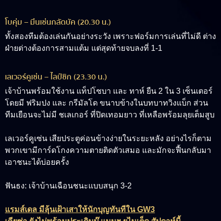
โบคุ่ม – มึนเช่นกลัดบัค (20.30 น.)
ทั้งสองทีมต้องเล่นกันอย่างระวัง เพราะฟอร์มการเล่นที่ไม่ดี ต่าง
ฝ่ายต่างต้องการสามแต้ม แต่สุดท้ายจบลงที่ 1-1
เลเวอร์คูเซ่น – ไลป์ซิก (23.30 น.)
เจ้าบ้านพร้อมใช้งาน แท็ปโซบา และ ทาห์ ยืน 2 ใน 3 เซ็นเตอร์
โดยมี ฟริมปง และ กรีมัลโด ขนาบข้างในบทบาทวิงแบ็ก ส่วน
ทีมเยือนจะไม่มี ชเลเกอร์ ที่ปิดเทอมยาว ที่เหลือพร้อมลุยเต็มสูบ
เลเวอร์คูเซ่น เสียประตูค่อนข้างง่ายในระยะหลัง อย่างไรก็ตาม
พวกเขามีการ์ดโกงความตายติดตัวเสมอ และมักจะฟื้นกลับมา
เอาชนะได้บ่อยครั้ง
ฟันธง:
เจ้าบ้านเฉือนชนะแบบสนุก 3-2
แรมส์เดล มีลุ้นเฝ้าเสาให้นักบุญทันทีใน GW3