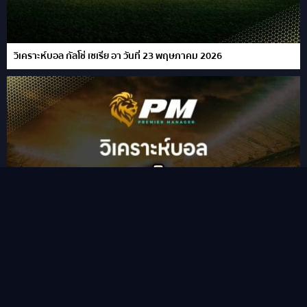
วิเคราะห์บอล กัลโช่ เซเรีย อา วันที่ 23 พฤษภาคม 2026
วิเคราะห์บอล ลา ลีกา วันที่ 10 พฤษภาคม 2026