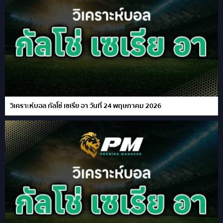
วิเคราะห์บอล กัลโช่ เซเรีย อา วันที่ 24 พฤษภาคม 2026